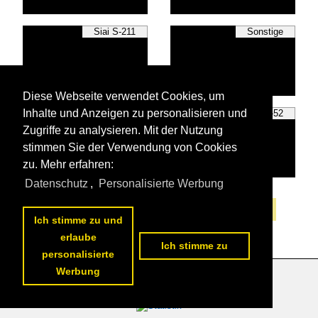
Siai S-211
Sonstige
Diese Webseite verwendet Cookies, um
Inhalte und Anzeigen zu personalisieren und
Yak 11
Yak-52
Zugriffe zu analysieren. Mit der Nutzung
stimmen Sie der Verwendung von Cookies
zu. Mehr erfahren:
Datenschutz
,
Personalisierte Werbung
Alle Fotos aus
Trainer
Die ersten Fotos aus
Trainer
Ich stimme zu und
erlaube
Ich stimme zu
personalisierte
Werbung
Datenschutzerklärung
|
Impressum
|
Kontakt