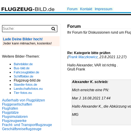
Forum
Kontakt
Impressum
Forum
Ihr Forum für Diskussionen rund um Flu
Lade Deine Bilder hoch!
Jeder kann mitmachen, kostenlos!
Re: Kategorie bitte prüfen
Weitere Bilder-Themen:
(
Frank Maczkowicz
, 23.8.2021 12:27)
Bahnbilder.de
Hallo Alexander, VAR ist richtig .
Bus-bild.de
Gruß Frank
Fahrzeugbilder.de
Schiffbilder.de
Flugzeug-bild.de
Alexander K. schrieb:
Staedte-fotos.de
Landschaftsfotos.eu
Mich erreichte eine PN:
Tier-fotos.eu
Mar J. 16.08.2021 17:44
Außerhalb von Flugplätzen
Fluggesellschaften
Hallo Alexander K., die Abkürzung vo
Flughäfen
Flugplätze
MfG
Flugsimulatoren
Flugzeugwerke
Fracht- und Transportflugzeuge
Geschäftsreiseflugzeuge