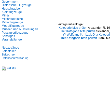
Government
Historische Flugzeuge
Hubschrauber
Kleinflugzeuge
Militär
Militärflugplätze
Militärflugzeuge
Beitragsreihenfolge:
Modellflugzeuge
Kategorie bitte prüfen
Alexander, R. 1
Museen und Ausstellungen
Re: Kategorie bitte prüfen
Alexander,
Passagierflugzeuge
@ Wolfgang K. - bzgl. Ort / Kategor
Sonstiges
Re: Kategorie bitte prüfen
Frank Ma
Veranstaltungen
Neuzugänge
Fotostellen
Zeitachse
Datenschutzerklärung