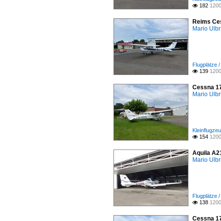
182
1200

Reims Ces
Mario Ulbr
Flugplätze 
139
1200

Cessna 17
Mario Ulbr
Kleinflugze
154
1200

Aquila A2
Mario Ulbr
Flugplätze 
138
1200

Cessna 17