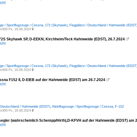
icht
uge / Sportflugzeuge / Cessna, 172 (Skyhawk)
,
Flugplätze / Deutschland / Hahnweide (EDST
x900 Px, 18.08.2024

2S Skyhawk SP, D-EEKN, Kirchheim/Teck Hahnweide (EDST), 26.7.2024

icht
uge / Sportflugzeuge / Cessna, 172 (Skyhawk)
,
Flugplätze / Deutschland / Hahnweide (EDST
x900 Px, 18.08.2024

sna F152 II, D-EIEB auf der Hahnweide (EDST) am 26.7.2024

icht
/ Deutschland / Hahnweide (EDST)
,
Kleinflugzeuge / Sportflugzeuge / Cessna, F-152
x900 Px, 18.08.2024

segler (wahrscheinlich Schempp/Hirth),D-KFVH auf der Hahnweide (EDST) am 
icht