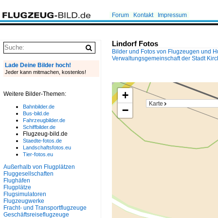
Forum
Kontakt
Impressum
Lindorf Fotos
Bilder und Fotos von Flugzeugen und 
Verwaltungsgemeinschaft der Stadt Kirc
Lade Deine Bilder hoch!
Jeder kann mitmachen, kostenlos!
+
Weitere Bilder-Themen:
Karte
Bahnbilder.de
−
Bus-bild.de
Fahrzeugbilder.de
Schiffbilder.de
Flugzeug-bild.de
Staedte-fotos.de
Landschaftsfotos.eu
Tier-fotos.eu
Außerhalb von Flugplätzen
Fluggesellschaften
Flughäfen
Flugplätze
Flugsimulatoren
Flugzeugwerke
Fracht- und Transportflugzeuge
Geschäftsreiseflugzeuge