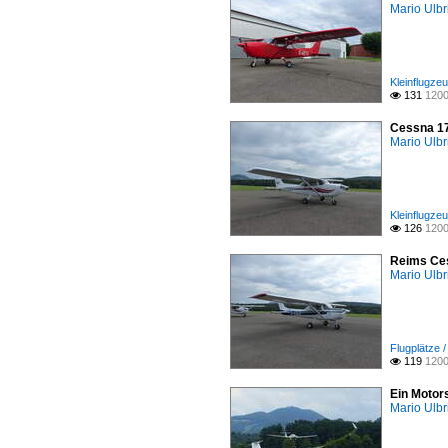
Mario Ulbr
Kleinflugze
131
1200

Cessna 17
Mario Ulbr
Kleinflugze
126
1200

Reims Ces
Mario Ulbr
Flugplätze 
119
1200

Ein Motor
Mario Ulbr