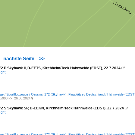
nächste Seite
>>
2 P Skyhawk II, D-EETS, Kirchheim/Teck Hahnweide (EDST), 22.7.2024

icht
uge / Sportflugzeuge / Cessna, 172 (Skyhawk)
,
Flugplätze / Deutschland / Hahnweide (EDST
x900 Px, 26.08.2024

2 S Skyhawk SP, D-EEKN, Kirchheim/Teck Hahnweide (EDST), 22.7.2024

icht
uge / Sportflugzeuge / Cessna, 172 (Skyhawk)
,
Flugplätze / Deutschland / Hahnweide (EDST