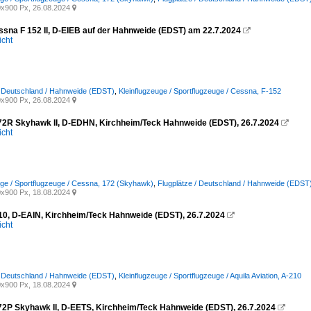
x900 Px, 26.08.2024

sna F 152 II, D-EIEB auf der Hahnweide (EDST) am 22.7.2024

icht
/ Deutschland / Hahnweide (EDST)
,
Kleinflugzeuge / Sportflugzeuge / Cessna, F-152
x900 Px, 26.08.2024

2R Skyhawk II, D-EDHN, Kirchheim/Teck Hahnweide (EDST), 26.7.2024

icht
uge / Sportflugzeuge / Cessna, 172 (Skyhawk)
,
Flugplätze / Deutschland / Hahnweide (EDST
x900 Px, 18.08.2024

10, D-EAIN, Kirchheim/Teck Hahnweide (EDST), 26.7.2024

icht
/ Deutschland / Hahnweide (EDST)
,
Kleinflugzeuge / Sportflugzeuge / Aquila Aviation, A-210
x900 Px, 18.08.2024

2P Skyhawk II, D-EETS, Kirchheim/Teck Hahnweide (EDST), 26.7.2024
