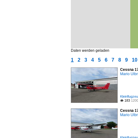
Daten werden geladen
1
2
3
4
5
6
7
8
9
10
Cessna 17
Mario Ulbr
Kleinflugze
183
1200

Cessna 17
Mario Ulbr
Kleinflugze