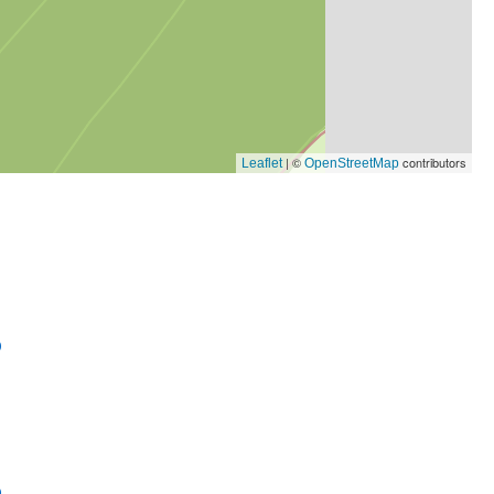
| ©
contributors
Leaflet
OpenStreetMap
)
)