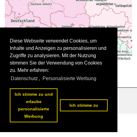
Diese Webseite verwendet Cookies, um
Inhalte und Anzeigen zu personalisieren und
Zugriffe zu analysieren. Mit der Nutzung
Leaflet
| ©
OpenStreetMap
contributors
stimmen Sie der Verwendung von Cookies
Daten werden geladen
zu. Mehr erfahren:
Datenschutz
,
Personalisierte Werbung
Ich stimme zu und
Datenschutzerklärung
|
Impressum
|
Kontakt
erlaube
Ich stimme zu
personalisierte
Werbung