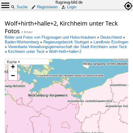
flugzeug-bild.de
Suche
Registrieren
Login
Wolf+hirth+halle+2, Kirchheim unter Teck
Fotos
0 Bilder
Bilder und Fotos von Flugzeugen und Hubschraubern
»
Deutschland
»
Baden-Württemberg
»
Regierungsbezirk Stuttgart
»
Landkreis Esslingen
»
Vereinbarte Verwaltungsgemeinschaft der Stadt Kirchheim unter Teck
»
Kirchheim unter Teck
»
Wolf+hirth+halle+2
Karte
+
−