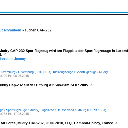
Hubschraubern
»
suchen CAP-232
 Mudry CAP-232 Sportflugzeug wird am Flugplatz der Sportflugzeuuge in Luxembu
5.

ans und Jeanny
/ Luxemburg / Luxemburg (LUX-ELLX)
,
Kleinflugzeuge / Sportflugzeuge / Mudry
x799 Px, 06.05.2015
udry Cap-232 auf der Bitburg Air Show am 24.07.2005

uge / Sportflugzeuge / Mudry
,
Flugplätze / Deutschland / Bitburg (EDRB / BBJ)
x768 Px, 17.03.2015
 Air Force, Mudry, CAP-232, 26.06.2010, LFQI, Cambrai-Epinoy, France
