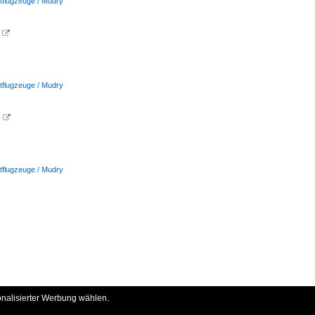
rtflugzeuge / Mudry
e

rtflugzeuge / Mudry
e

rtflugzeuge / Mudry
onalisierter Werbung wählen.