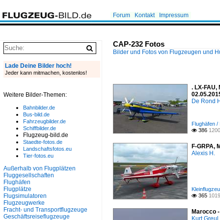
Forum
Kontakt
Impressum
CAP-232 Fotos
Bilder und Fotos von Flugzeugen und 
Lade Deine Bilder hoch!
Jeder kann mitmachen, kostenlos!
. LX-FAU,
02.05.201
Weitere Bilder-Themen:
De Rond H
Bahnbilder.de
Bus-bild.de
Fahrzeugbilder.de
Flughäfen 
Schiffbilder.de
386
1200

Flugzeug-bild.de
Staedte-fotos.de
F-GRPA, M
Landschaftsfotos.eu
Alexis H.
Tier-fotos.eu
Außerhalb von Flugplätzen
Fluggesellschaften
Flughäfen
Flugplätze
Kleinflugze
Flugsimulatoren
365
1019

Flugzeugwerke
Fracht- und Transportflugzeuge
Marocco -
Geschäftsreiseflugzeuge
Kurt Greul