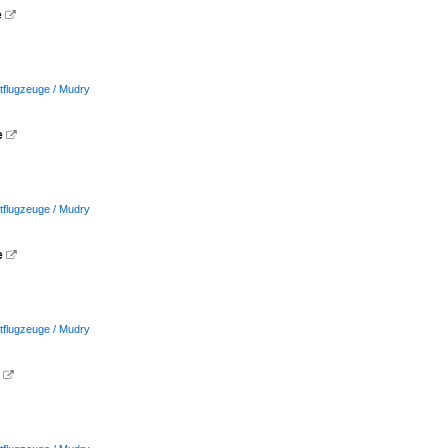
e

rtflugzeuge / Mudry
e

rtflugzeuge / Mudry
e

rtflugzeuge / Mudry
e
