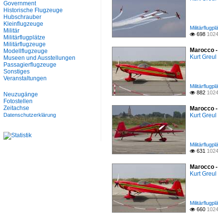
Government
Historische Flugzeuge
Hubschrauber
Kleinflugzeuge
Militärflugp
Militär
698
1024

Militärflugplätze
Militärflugzeuge
Marocco -
Modellflugzeuge
Kurt Greul
Museen und Ausstellungen
Passagierflugzeuge
Sonstiges
Veranstaltungen
Militärflugp
882
1024

Neuzugänge
Fotostellen
Zeitachse
Marocco -
Datenschutzerklärung
Kurt Greul
Militärflugp
631
1024

Marocco -
Kurt Greul
Militärflugp
660
1024
