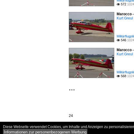
Militärflugp
572
1024

Marocco -
Kurt Greul
Militärflugp
546
1024

Marocco -
Kurt Greul
Militärflugp
568
1024

...
24
Diese Webseite verwendet Cookies, um Inhalte und Anzeigen zu personalisieren 
Informationen zur personenbezogenen Werbung