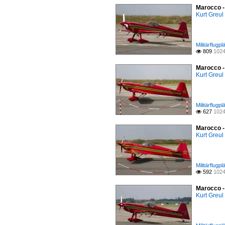
Marocco -
Kurt Greul
Militärflugp
809
1024

Marocco -
Kurt Greul
Militärflugp
627
1024

Marocco -
Kurt Greul
Militärflugp
592
1024

Marocco -
Kurt Greul