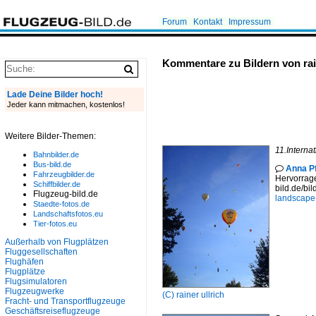
Forum
Kontakt
Impressum
Kommentare zu Bildern von rain
Lade Deine Bilder hoch!
Jeder kann mitmachen, kostenlos!
Weitere Bilder-Themen:
11.Interna
Bahnbilder.de
Bus-bild.de
Anna Pf

Fahrzeugbilder.de
Hervorrage
Schiffbilder.de
bild.de/bi
Flugzeug-bild.de
landscape
Staedte-fotos.de
Landschaftsfotos.eu
Tier-fotos.eu
Außerhalb von Flugplätzen
Fluggesellschaften
Flughäfen
Flugplätze
Flugsimulatoren
Flugzeugwerke
(C)
rainer ullrich
Fracht- und Transportflugzeuge
Geschäftsreiseflugzeuge