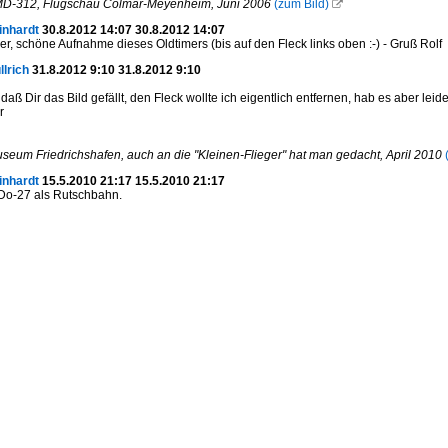
MD-312, Flugschau Colmar-Meyenheim, Juni 2006
(zum Bild)

inhardt
30.8.2012 14:07 30.8.2012 14:07
er, schöne Aufnahme dieses Oldtimers (bis auf den Fleck links oben :-) - Gruß Rolf
llrich
31.8.2012 9:10 31.8.2012 9:10
 daß Dir das Bild gefällt, den Fleck wollte ich eigentlich entfernen, hab es aber lei
r
seum Friedrichshafen, auch an die "Kleinen-Flieger" hat man gedacht, April 2010
inhardt
15.5.2010 21:17 15.5.2010 21:17
 Do-27 als Rutschbahn.