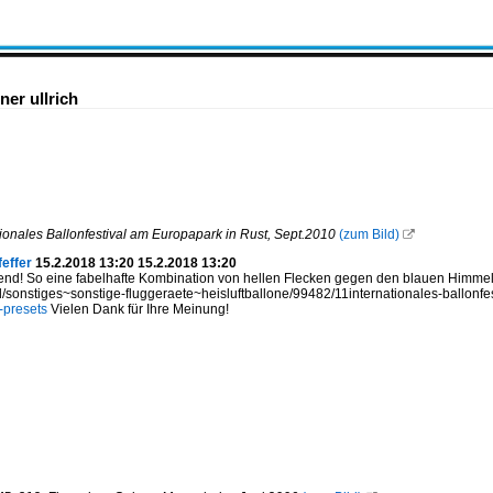
er ullrich
tionales Ballonfestival am Europapark in Rust, Sept.2010
(zum Bild)

effer
15.2.2018 13:20 15.2.2018 13:20
nd! So eine fabelhafte Kombination von hellen Flecken gegen den blauen Himmel
ld/sonstiges~sonstige-fluggeraete~heisluftballone/99482/11internationales-ballonf
-presets
Vielen Dank für Ihre Meinung!