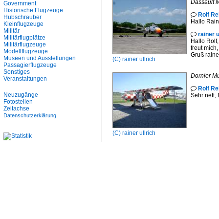
Dassault 
Government
Historische Flugzeuge
Rolf Re

Hubschrauber
Hallo Rain
Kleinflugzeuge
Militär
rainer u

Militärflugplätze
Hallo Rolf,
Militärflugzeuge
freut mich,
Modellflugzeuge
Gruß raine
Museen und Ausstellungen
(C)
rainer ullrich
Passagierflugzeuge
Sonstiges
Dornier Mu
Veranstaltungen
Rolf Re

Neuzugänge
Sehr nett,
Fotostellen
Zeitachse
Datenschutzerklärung
(C)
rainer ullrich