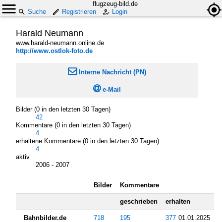
flugzeug-bild.de
Suche
Registrieren
Login
Harald Neumann
www.harald-neumann.online.de
http://www.ostlok-foto.de

Interne Nachricht (PN)

e-Mail
Bilder (0 in den letzten 30 Tagen)
42
Kommentare (0 in den letzten 30 Tagen)
4
erhaltene Kommentare (0 in den letzten 30 Tagen)
4
aktiv
2006 - 2007
Bilder
Kommentare
geschrieben
erhalten
Bahnbilder.de
718
195
377
01.01.2025