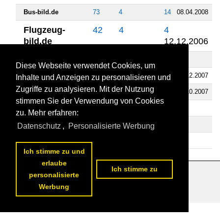
Bus-bild.de
73
4
14
08.04.2008
Flugzeug-
42
4
4
bild.de
12.12.2006
Landschaftsfotos.eu
4
0
0
Diese Webseite verwendet Cookies, um
Schiffbilder.de
9
0
3
11.12.2007
Inhalte und Anzeigen zu personalisieren und
Zugriffe zu analysieren. Mit der Nutzung
Staedte-fotos.de
55
0
3
24.10.2007
stimmen Sie der Verwendung von Cookies
Fahrzeugbilder.de
2
0
0
zu. Mehr erfahren:
Videos
Datenschutz
,
Personalisierte Werbung
Bahnvideos.eu
1
0
0
Ich stimme zu und
erlaube
Ich stimme zu
personalisierte
Datenschutzerklärung
|
Impressum
|
Kontakt
Werbung