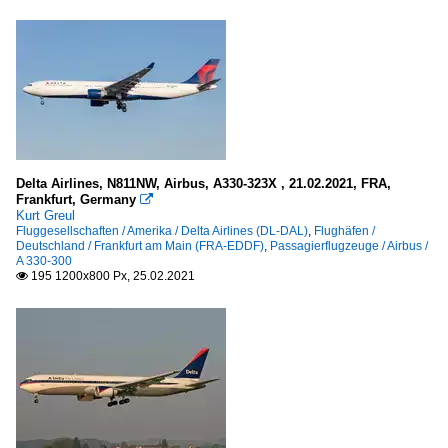
Delta Airlines, N811NW, Airbus, A330-323X , 21.02.2021, FRA,
Frankfurt, Germany

Kurt Greul
Fluggesellschaften / Amerika / Delta Airlines (DL-DAL)
,
Flughäfen /
Deutschland / Frankfurt am Main (FRA-EDDF)
,
Passagierflugzeuge / Airbus /
A 330-300
195 1200x800 Px, 25.02.2021
