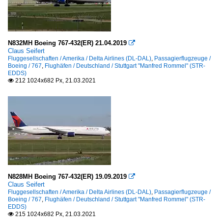
N832MH Boeing 767-432(ER) 21.04.2019

Claus Seifert
Fluggesellschaften / Amerika / Delta Airlines (DL-DAL)
,
Passagierflugzeuge /
Boeing / 767
,
Flughäfen / Deutschland / Stuttgart "Manfred Rommel" (STR-
EDDS)
212 1024x682 Px, 21.03.2021

N828MH Boeing 767-432(ER) 19.09.2019

Claus Seifert
Fluggesellschaften / Amerika / Delta Airlines (DL-DAL)
,
Passagierflugzeuge /
Boeing / 767
,
Flughäfen / Deutschland / Stuttgart "Manfred Rommel" (STR-
EDDS)
215 1024x682 Px, 21.03.2021
