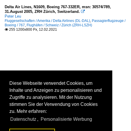
Delta Air Lines, N1609, Boeing 767-332ER, msn: 30574/789,
31.August 2005, ZRH Zürich, Switzerland.

Peter Leu
Fluggesellschaften / Amerika / Delta Airlines (DL-DAL)
,
Passagierflugzeuge /
Boeing / 767
,
Flughäfen / Schweiz / Zürich (ZRH-LSZH)
255 1200x800 Px, 12.02.2021

Diese Webseite verwendet Cookies, um
Inhalte und Anzeigen zu personalisieren und
Zugriffe zu analysieren. Mit der Nutzung
stimmen Sie der Verwendung von Cookies
zu. Mehr erfahren:
Datenschutz
,
Personalisierte Werbung