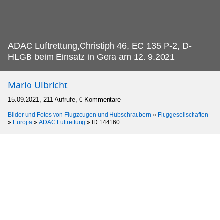
ADAC Luftrettung,Christiph 46, EC 135 P-2, D-
HLGB beim Einsatz in Gera am 12.
9.2021
Mario Ulbricht
15.09.2021, 211 Aufrufe, 0 Kommentare
Bilder und Fotos von Flugzeugen und Hubschraubern
»
Fluggesellschaften
»
Europa
»
ADAC Luftrettung
»
ID 144160