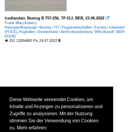
Icedlandair, Boeing B 757-256, TF-ISJ, BER, 23.06.2022

Frank Maczkowicz
Passagierflugzeuge / Boeing / 757
,
Fluggesellschaften / Europa / Icelandair
(FI-ICE)
,
Flughäfen / Deutschland / Berlin-Brandenburg "Willy Brandt" (BER-
EDDB)
251 1200x863 Px, 24.07.2022


Diese Webseite verwendet Cookies, um
Inhalte und Anzeigen zu personalisieren und
Zugriffe zu analysieren. Mit der Nutzung
stimmen Sie der Verwendung von Cookies
zu. Mehr erfahren: