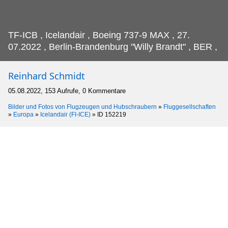
TF-ICB , Icelandair , Boeing 737-9 MAX , 27.
07.2022 , Berlin-Brandenburg "Willy Brandt" , BER ,
Reinhard Schmidt
05.08.2022, 153 Aufrufe, 0 Kommentare
Bilder und Fotos von Flugzeugen und Hubschraubern
»
Fluggesellschaften
»
Europa
»
Icelandair (FI-ICE)
»
ID 152219