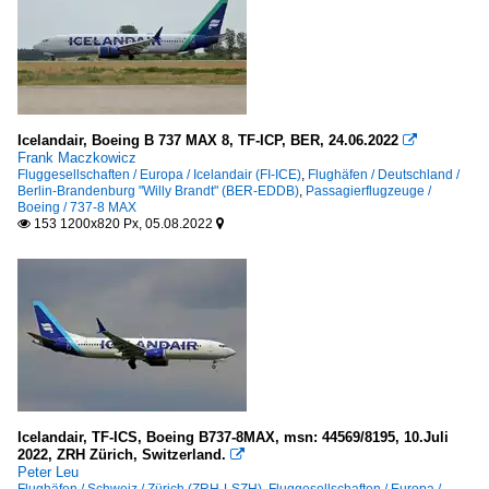
Icelandair, Boeing B 737 MAX 8, TF-ICP, BER, 24.06.2022

Frank Maczkowicz
Fluggesellschaften / Europa / Icelandair (FI-ICE)
,
Flughäfen / Deutschland /
Berlin-Brandenburg "Willy Brandt" (BER-EDDB)
,
Passagierflugzeuge /
Boeing / 737-8 MAX
153 1200x820 Px, 05.08.2022


Icelandair, TF-ICS, Boeing B737-8MAX, msn: 44569/8195, 10.Juli
2022, ZRH Zürich, Switzerland.

Peter Leu
Flughäfen / Schweiz / Zürich (ZRH-LSZH)
,
Fluggesellschaften / Europa /