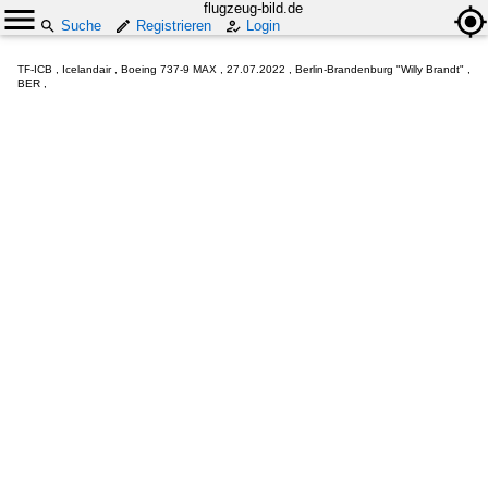
flugzeug-bild.de
Suche
Registrieren
Login
TF-ICB , Icelandair , Boeing 737-9 MAX , 27.07.2022 , Berlin-Brandenburg "Willy Brandt" ,
BER ,