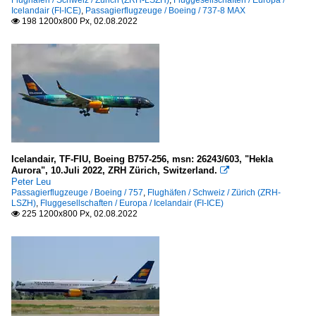
Icelandair (FI-ICE)
,
Passagierflugzeuge / Boeing / 737-8 MAX
198 1200x800 Px, 02.08.2022

Icelandair, TF-FIU, Boeing B757-256, msn: 26243/603, "Hekla
Aurora", 10.Juli 2022, ZRH Zürich, Switzerland.

Peter Leu
Passagierflugzeuge / Boeing / 757
,
Flughäfen / Schweiz / Zürich (ZRH-
LSZH)
,
Fluggesellschaften / Europa / Icelandair (FI-ICE)
225 1200x800 Px, 02.08.2022
