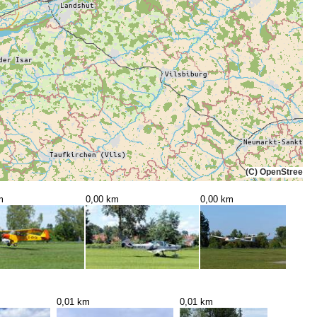
(C) OpenStreetMa
m
0,00 km
0,00 km
0,01 km
0,01 km