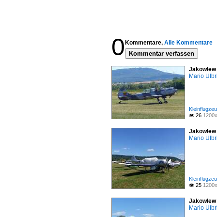
0
Kommentare,
Alle Kommentare
Kommentar verfassen
Jakowlew 
Mario Ulbr
Kleinflugze
26
1200x

Jakowlew 
Mario Ulbr
Kleinflugze
25
1200x

Jakowlew 
Mario Ulbr