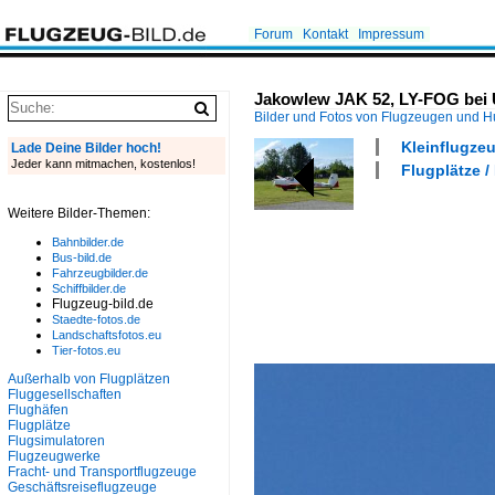
Forum
Kontakt
Impressum
Jakowlew JAK 52, LY-FOG bei Ü
Bilder und Fotos von Flugzeugen und 
Kleinflugzeu
Lade Deine Bilder hoch!
Jeder kann mitmachen, kostenlos!
Flugplätze 
Weitere Bilder-Themen:
Bahnbilder.de
Bus-bild.de
Fahrzeugbilder.de
Schiffbilder.de
Flugzeug-bild.de
Staedte-fotos.de
Landschaftsfotos.eu
Tier-fotos.eu
Außerhalb von Flugplätzen
Fluggesellschaften
Flughäfen
Flugplätze
Flugsimulatoren
Flugzeugwerke
Fracht- und Transportflugzeuge
Geschäftsreiseflugzeuge