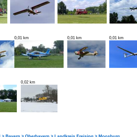
0,01 km
0,01 km
0,01 km
0,02 km
 > Bayern > Oberbayern > Landkreis Freising > Moosburg