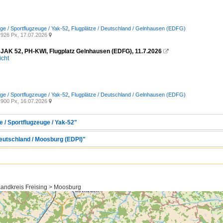
uge / Sportflugzeuge / Yak-52
,
Flugplätze / Deutschland / Gelnhausen (EDFG)
926 Px, 17.07.2026

JAK 52, PH-KWI, Flugplatz Gelnhausen (EDFG), 11.7.2026

icht
uge / Sportflugzeuge / Yak-52
,
Flugplätze / Deutschland / Gelnhausen (EDFG)
900 Px, 16.07.2026

e / Sportflugzeuge / Yak-52"
Deutschland / Moosburg (EDPI)"
andkreis Freising > Moosburg