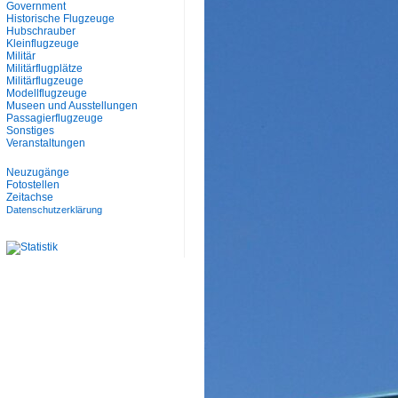
Government
Historische Flugzeuge
Hubschrauber
Kleinflugzeuge
Militär
Militärflugplätze
Militärflugzeuge
Modellflugzeuge
Museen und Ausstellungen
Passagierflugzeuge
Sonstiges
Veranstaltungen
Neuzugänge
Fotostellen
Zeitachse
Datenschutzerklärung