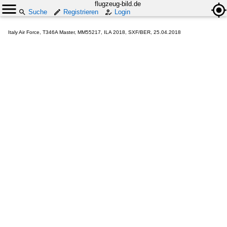
flugzeug-bild.de
Suche
Registrieren
Login
Italy Air Force, T346A Master, MM55217, ILA 2018, SXF/BER, 25.04.2018