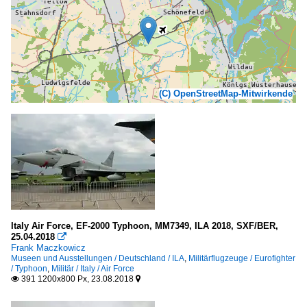
(C) OpenStreetMap-Mitwirkende
Italy Air Force, EF-2000 Typhoon, MM7349, ILA 2018, SXF/BER,
25.04.2018

Frank Maczkowicz
Museen und Ausstellungen / Deutschland / ILA
,
Militärflugzeuge / Eurofighter
/ Typhoon
,
Militär / Italy / Air Force
391 1200x800 Px, 23.08.2018

