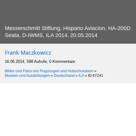
Messerschmitt Stiftung, Hispano Aviacion, HA-200D
Seata, D-IWMS, ILA 2014.
20.05.2014
Frank Maczkowicz
16.06.2014, 598 Aufrufe, 0 Kommentare
Bilder und Fotos von Flugzeugen und Hubschraubern
»
Museen und Ausstellungen
»
Deutschland
»
ILA
»
ID 67241