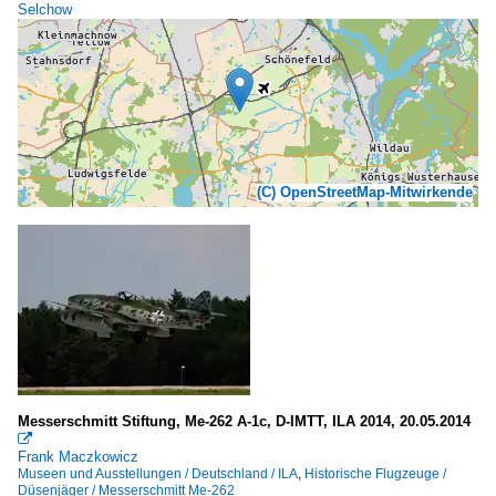
Selchow
(C) OpenStreetMap-Mitwirkende
Messerschmitt Stiftung, Me-262 A-1c, D-IMTT, ILA 2014, 20.05.2014

Frank Maczkowicz
Museen und Ausstellungen / Deutschland / ILA
,
Historische Flugzeuge /
Düsenjäger / Messerschmitt Me-262