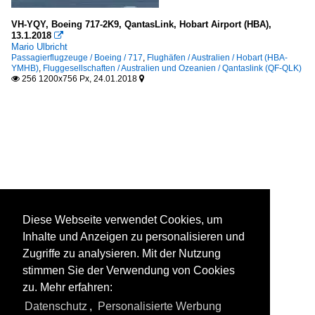
VH-YQY, Boeing 717-2K9, QantasLink, Hobart Airport (HBA),
13.1.2018

Mario Ulbricht
Passagierflugzeuge / Boeing / 717
,
Flughäfen / Australien / Hobart (HBA-
YMHB)
,
Fluggesellschaften / Australien und Ozeanien / Qantaslink (QF-QLK)
256 1200x756 Px, 24.01.2018


Diese Webseite verwendet Cookies, um
Inhalte und Anzeigen zu personalisieren und
Zugriffe zu analysieren. Mit der Nutzung
stimmen Sie der Verwendung von Cookies
zu. Mehr erfahren:
Datenschutz
,
Personalisierte Werbung