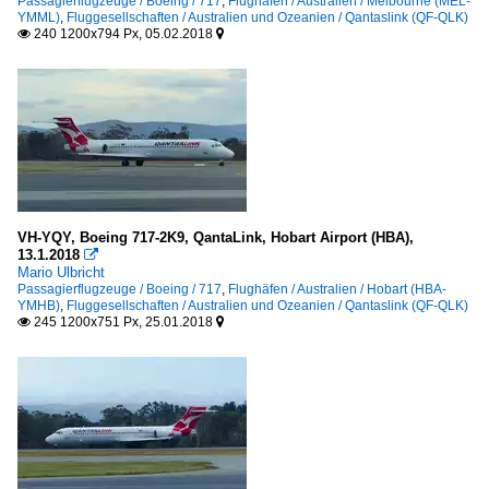
Passagierflugzeuge / Boeing / 717
,
Flughäfen / Australien / Melbourne (MEL-
YMML)
,
Fluggesellschaften / Australien und Ozeanien / Qantaslink (QF-QLK)
240 1200x794 Px, 05.02.2018


VH-YQY, Boeing 717-2K9, QantaLink, Hobart Airport (HBA),
13.1.2018

Mario Ulbricht
Passagierflugzeuge / Boeing / 717
,
Flughäfen / Australien / Hobart (HBA-
YMHB)
,
Fluggesellschaften / Australien und Ozeanien / Qantaslink (QF-QLK)
245 1200x751 Px, 25.01.2018

