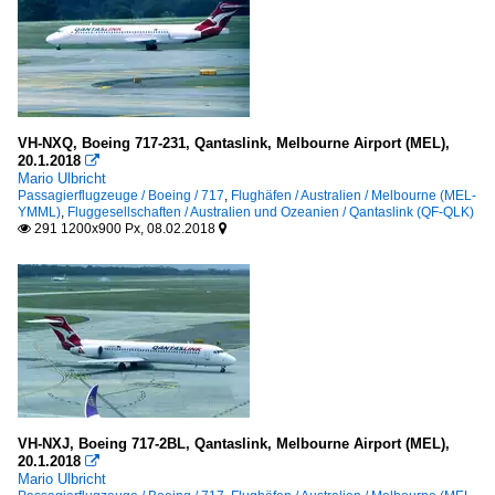
VH-NXQ, Boeing 717-231, Qantaslink, Melbourne Airport (MEL),
20.1.2018

Mario Ulbricht
Passagierflugzeuge / Boeing / 717
,
Flughäfen / Australien / Melbourne (MEL-
YMML)
,
Fluggesellschaften / Australien und Ozeanien / Qantaslink (QF-QLK)
291 1200x900 Px, 08.02.2018


VH-NXJ, Boeing 717-2BL, Qantaslink, Melbourne Airport (MEL),
20.1.2018

Mario Ulbricht