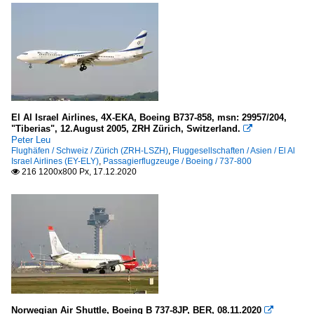
El Al Israel Airlines, 4X-EKA, Boeing B737-858, msn: 29957/204,
"Tiberias", 12.August 2005, ZRH Zürich, Switzerland.

Peter Leu
Flughäfen / Schweiz / Zürich (ZRH-LSZH)
,
Fluggesellschaften / Asien / El Al
Israel Airlines (EY-ELY)
,
Passagierflugzeuge / Boeing / 737-800
216 1200x800 Px, 17.12.2020

Norwegian Air Shuttle, Boeing B 737-8JP, BER, 08.11.2020
