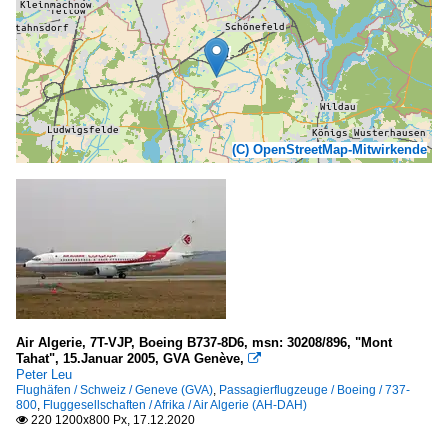
(C) OpenStreetMap-Mitwirkende
Air Algerie, 7T-VJP, Boeing B737-8D6, msn: 30208/896, "Mont
Tahat", 15.Januar 2005, GVA Genève,

Peter Leu
Flughäfen / Schweiz / Geneve (GVA)
,
Passagierflugzeuge / Boeing / 737-
800
,
Fluggesellschaften / Afrika / Air Algerie (AH-DAH)
220 1200x800 Px, 17.12.2020
