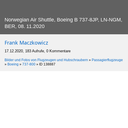
Norwegian Air Shuttle, Boeing B 737-8JP, LN-NGM,
BER, 08.
11.2020
Frank Maczkowicz
17.12.2020, 183 Aufrufe, 0 Kommentare
Bilder und Fotos von Flugzeugen und Hubschraubern
»
Passagierflugzeuge
»
Boeing
»
737-800
»
ID 138887