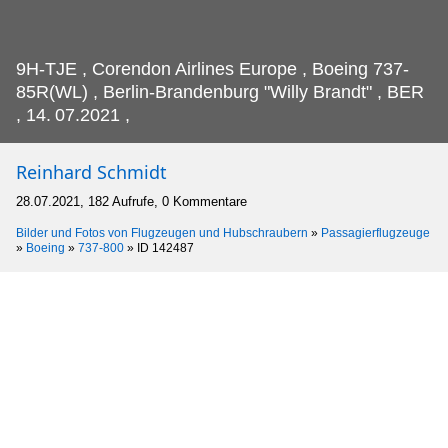
9H-TJE , Corendon Airlines Europe , Boeing 737-
85R(WL) , Berlin-Brandenburg "Willy Brandt" , BER
, 14.
07.2021 ,
Reinhard Schmidt
28.07.2021, 182 Aufrufe, 0 Kommentare
Bilder und Fotos von Flugzeugen und Hubschraubern
»
Passagierflugzeuge
»
Boeing
»
737-800
»
ID 142487