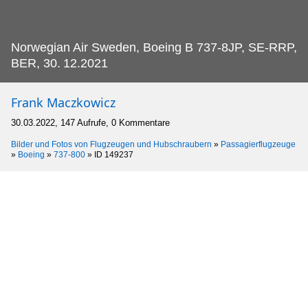
Norwegian Air Sweden, Boeing B 737-8JP, SE-RRP,
BER, 30.
12.2021
Frank Maczkowicz
30.03.2022, 147 Aufrufe, 0 Kommentare
Bilder und Fotos von Flugzeugen und Hubschraubern
»
Passagierflugzeuge
»
Boeing
»
737-800
»
ID 149237