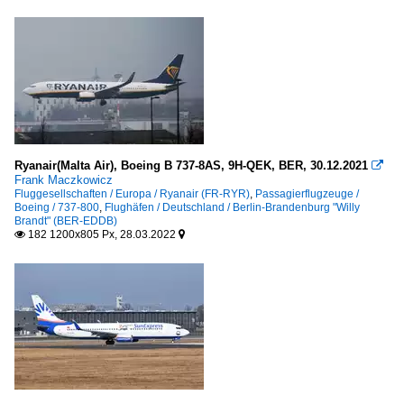
Ryanair(Malta Air), Boeing B 737-8AS, 9H-QEK, BER, 30.12.2021

Frank Maczkowicz
Fluggesellschaften / Europa / Ryanair (FR-RYR)
,
Passagierflugzeuge /
Boeing / 737-800
,
Flughäfen / Deutschland / Berlin-Brandenburg "Willy
Brandt" (BER-EDDB)
182 1200x805 Px, 28.03.2022

