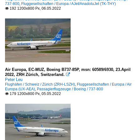
737-800
,
Fluggesellschaften / Europa / AJet/AnadoluJet (TK-THY)
192 1200x800 Px, 06.05.2022

Air Europa, EC-MUZ, Boeing B737-85P, msn: 60589/6930, 23.April
2022, ZRH Zürich, Switzerland.

Peter Leu
Flughäfen / Schweiz / Zürich (ZRH-LSZH)
,
Fluggesellschaften / Europa / Air
Europa (UX-AEA)
,
Passagierflugzeuge / Boeing / 737-800
179 1200x800 Px, 05.05.2022
