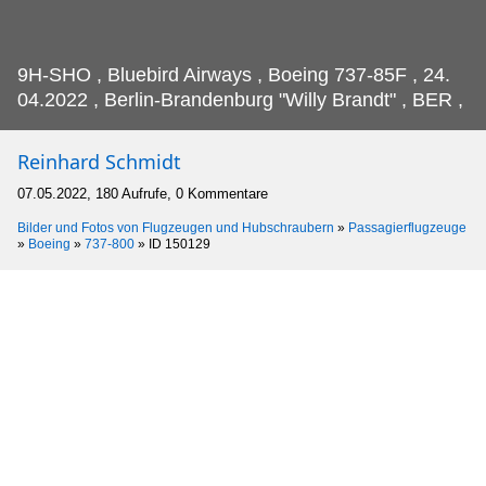
9H-SHO , Bluebird Airways , Boeing 737-85F , 24.
04.2022 , Berlin-Brandenburg "Willy Brandt" , BER ,
Reinhard Schmidt
07.05.2022, 180 Aufrufe, 0 Kommentare
Bilder und Fotos von Flugzeugen und Hubschraubern
»
Passagierflugzeuge
»
Boeing
»
737-800
»
ID 150129