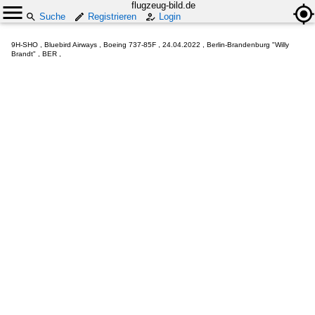
flugzeug-bild.de
Suche
Registrieren
Login
9H-SHO , Bluebird Airways , Boeing 737-85F , 24.04.2022 , Berlin-Brandenburg "Willy
Brandt" , BER ,