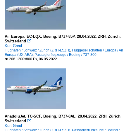
Air Europa, EC-LQX, Boeing, B737-85P, 28.04.2022, ZRH, Zürich,
Switzerland

Kurt Greul
Flughäfen / Schweiz / Zürich (ZRH-LSZH)
,
Fluggesellschaften / Europa / Air
Europa (UX-AEA)
,
Passagierflugzeuge / Boeing / 737-800
208 1200x800 Px, 06.05.2022

AnadoluJet, TC-SCF, Boeing, B737-8AL, 28.04.2022, ZRH, Zürich,
Switzerland

Kurt Greul
Flughäfen / Schweiz / Zürich (ZRH-LSZH)
,
Passagierflugzeuge / Boeing /