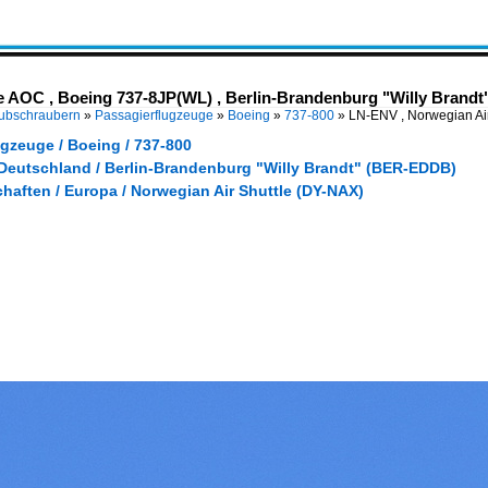
 AOC , Boeing 737-8JP(WL) , Berlin-Brandenburg "Willy Brandt"
Hubschraubern
»
Passagierflugzeuge
»
Boeing
»
737-800
»
LN-ENV , Norwegian Ai
gzeuge / Boeing / 737-800
 Deutschland / Berlin-Brandenburg "Willy Brandt" (BER-EDDB)
haften / Europa / Norwegian Air Shuttle (DY-NAX)