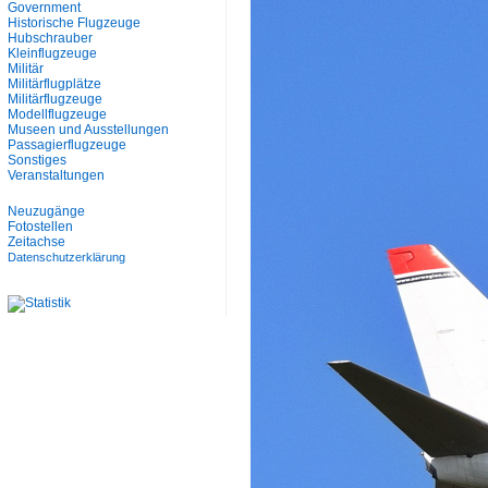
Government
Historische Flugzeuge
Hubschrauber
Kleinflugzeuge
Militär
Militärflugplätze
Militärflugzeuge
Modellflugzeuge
Museen und Ausstellungen
Passagierflugzeuge
Sonstiges
Veranstaltungen
Neuzugänge
Fotostellen
Zeitachse
Datenschutzerklärung