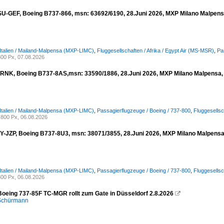
 SU-GEF, Boeing B737-866, msn: 63692/6190, 28.Juni 2026, MXP Milano Malpensa,
 Italien / Mailand-Malpensa (MXP-LIMC)
,
Fluggesellschaften / Afrika / Egypt Air (MS-MSR)
,
Pa
00 Px, 07.08.2026
RNK, Boeing B737-8AS,msn: 33590/1886, 28.Juni 2026, MXP Milano Malpensa, I
 Italien / Mailand-Malpensa (MXP-LIMC)
,
Passagierflugzeuge / Boeing / 737-800
,
Fluggesells
800 Px, 06.08.2026
OY-JZP, Boeing B737-8U3, msn: 38071/3855, 28.Juni 2026, MXP Milano Malpensa,
 Italien / Mailand-Malpensa (MXP-LIMC)
,
Passagierflugzeuge / Boeing / 737-800
,
Fluggesellsc
00 Px, 06.08.2026
Boeing 737-85F TC-MGR rollt zum Gate in Düsseldorf 2.8.2026

 Schürmann