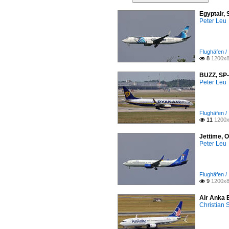
Egyptair,
Peter Leu
Flughäfen /
8
1200x8

BUZZ, SP-
Peter Leu
Flughäfen /
11
1200x

Jettime, 
Peter Leu
Flughäfen /
9
1200x8

Air Anka 
Christian