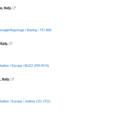
 Italy.

ssagierflugzeuge / Boeing / 737-800
taly.

chaften / Europa / BUZZ (RR-RYS)
 Italy.

haften / Europa / Jettime (JO-JTG)