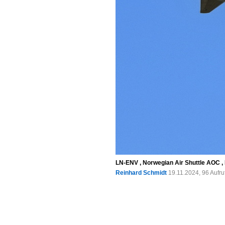
LN-ENV , Norwegian Air Shuttle AOC , 
Reinhard Schmidt
19.11.2024, 96 Aufr