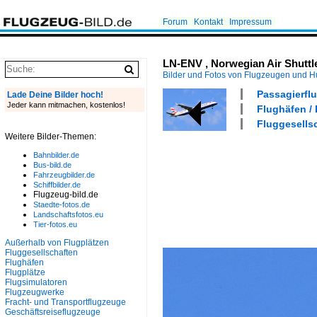
Forum
Kontakt
Impressum
LN-ENV , Norwegian Air Shuttle
Bilder und Fotos von Flugzeugen und 
Passagierflu
Lade Deine Bilder hoch!
Jeder kann mitmachen, kostenlos!
Flughäfen /
Fluggesellsc
Weitere Bilder-Themen:
Bahnbilder.de
Bus-bild.de
Fahrzeugbilder.de
Schiffbilder.de
Flugzeug-bild.de
Staedte-fotos.de
Landschaftsfotos.eu
Tier-fotos.eu
Außerhalb von Flugplätzen
Fluggesellschaften
Flughäfen
Flugplätze
Flugsimulatoren
Flugzeugwerke
Fracht- und Transportflugzeuge
Geschäftsreiseflugzeuge