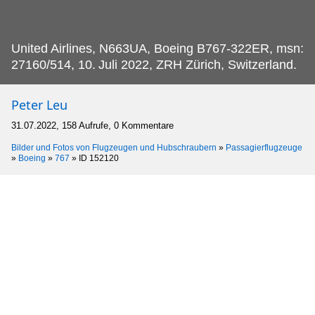
United Airlines, N663UA, Boeing B767-322ER, msn:
27160/514, 10.
Juli 2022, ZRH Zürich, Switzerland.
Peter Leu
31.07.2022, 158 Aufrufe, 0 Kommentare
Bilder und Fotos von Flugzeugen und Hubschraubern
»
Passagierflugzeuge
»
Boeing
»
767
»
ID 152120