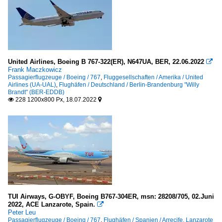
United Airlines, Boeing B 767-322(ER), N647UA, BER, 22.06.2022

Frank Maczkowicz
Passagierflugzeuge / Boeing / 767
,
Fluggesellschaften / Amerika / United
Airlines (UA-UAL)
,
Flughäfen / Deutschland / Berlin-Brandenburg "Willy
Brandt" (BER-EDDB)
228 1200x800 Px, 18.07.2022


TUI Airways, G-OBYF, Boeing B767-304ER, msn: 28208/705, 02.Juni
2022, ACE Lanzarote, Spain.

Peter Leu
Passagierflugzeuge / Boeing / 767
,
Flughäfen / Spanien / Arrecife, Lanzarote