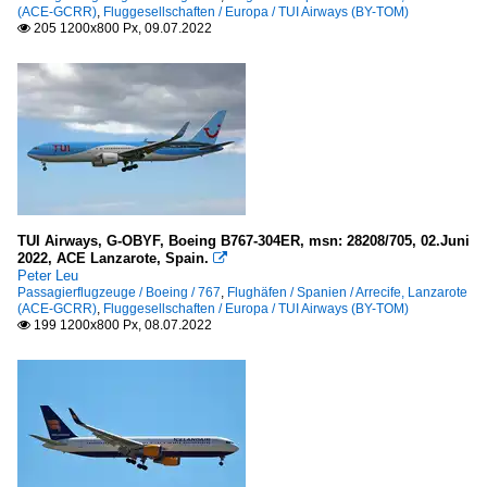
(ACE-GCRR)
,
Fluggesellschaften / Europa / TUI Airways (BY-TOM)
205 1200x800 Px, 09.07.2022

TUI Airways, G-OBYF, Boeing B767-304ER, msn: 28208/705, 02.Juni
2022, ACE Lanzarote, Spain.

Peter Leu
Passagierflugzeuge / Boeing / 767
,
Flughäfen / Spanien / Arrecife, Lanzarote
(ACE-GCRR)
,
Fluggesellschaften / Europa / TUI Airways (BY-TOM)
199 1200x800 Px, 08.07.2022
