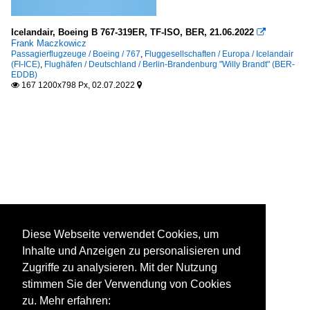
Icelandair, Boeing B 767-319ER, TF-ISO, BER, 21.06.2022

Frank Maczkowicz
Passagierflugzeuge / Boeing / 767
,
Fluggesellschaften / Europa / Icelandair
(FI-ICE)
,
Flughäfen / Deutschland / Berlin-Brandenburg "Willy Brandt" (BER-
EDDB)
167 1200x798 Px, 02.07.2022


Diese Webseite verwendet Cookies, um
Inhalte und Anzeigen zu personalisieren und
Zugriffe zu analysieren. Mit der Nutzung
stimmen Sie der Verwendung von Cookies
zu. Mehr erfahren: