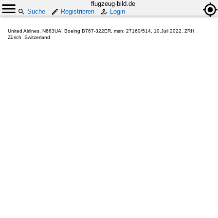
flugzeug-bild.de
Suche
Registrieren
Login
United Airlines, N663UA, Boeing B767-322ER, msn: 27160/514, 10.Juli 2022, ZRH
Zürich, Switzerland