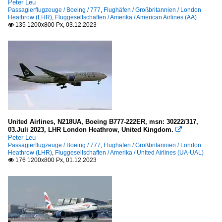
Peter Leu
Passagierflugzeuge / Boeing / 777
,
Flughäfen / Großbritannien / London
Heathrow (LHR)
,
Fluggesellschaften / Amerika / American Airlines (AA)
135 1200x800 Px, 03.12.2023

United Airlines, N218UA, Boeing B777-222ER, msn: 30222/317,
03.Juli 2023, LHR London Heathrow, United Kingdom.

Peter Leu
Passagierflugzeuge / Boeing / 777
,
Flughäfen / Großbritannien / London
Heathrow (LHR)
,
Fluggesellschaften / Amerika / United Airlines (UA-UAL)
176 1200x800 Px, 01.12.2023
