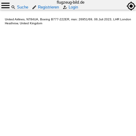
flugzeug-bild.de
Suche
Registrieren
Login
United Airlines, N784UA, Boeing B777-222ER, msn: 26951/69, 06.Juli 2023, LHR London
Heathrow, United Kingdom