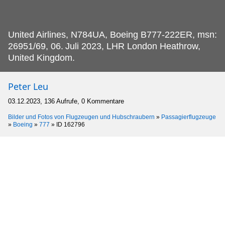
United Airlines, N784UA, Boeing B777-222ER, msn:
26951/69, 06.
Juli 2023, LHR London Heathrow,
United Kingdom.
Peter Leu
03.12.2023, 136 Aufrufe, 0 Kommentare
Bilder und Fotos von Flugzeugen und Hubschraubern
»
Passagierflugzeuge
»
Boeing
»
777
»
ID 162796