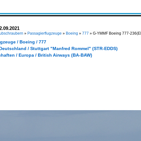
.09.2021
Hubschraubern
»
Passagierflugzeuge
»
Boeing
»
777
»
G-YMMF Boeing 777-236(E
gzeuge / Boeing / 777
 Deutschland / Stuttgart "Manfred Rommel" (STR-EDDS)
haften / Europa / British Airways (BA-BAW)