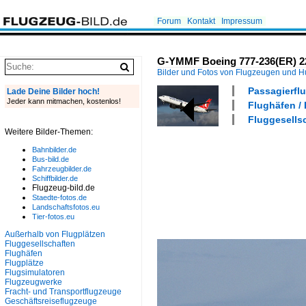
Forum
Kontakt
Impressum
G-YMMF Boeing 777-236(ER) 22
Bilder und Fotos von Flugzeugen und 
Passagierflu
Lade Deine Bilder hoch!
Jeder kann mitmachen, kostenlos!
Flughäfen /
Fluggesellsc
Weitere Bilder-Themen:
Bahnbilder.de
Bus-bild.de
Fahrzeugbilder.de
Schiffbilder.de
Flugzeug-bild.de
Staedte-fotos.de
Landschaftsfotos.eu
Tier-fotos.eu
Außerhalb von Flugplätzen
Fluggesellschaften
Flughäfen
Flugplätze
Flugsimulatoren
Flugzeugwerke
Fracht- und Transportflugzeuge
Geschäftsreiseflugzeuge