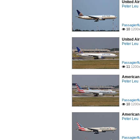
United Ai
Peter Leu
Passagierfl
10
1200x

United Ai
Peter Leu
Passagierfl
11
1200x

American 
Peter Leu
Passagierfl
10
1200x

American 
Peter Leu
Passagierfl