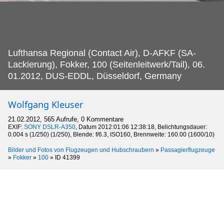
Lufthansa Regional (Contact Air), D-AFKF (SA-
Lackierung), Fokker, 100 (Seitenleitwerk/Tail), 06.
01.2012, DUS-EDDL, Düsseldorf, Germany
Wolfgang Kleuser
21.02.2012, 565 Aufrufe, 0 Kommentare
EXIF:
SONY DSLR-A350
, Datum 2012:01:06 12:38:18, Belichtungsdauer:
0.004 s (1/250) (1/250), Blende: f/6.3, ISO160, Brennweite: 160.00 (1600/10)
Bilder und Fotos von Flugzeugen und Hubschraubern
»
Passagierflugzeuge
»
Fokker
»
100
»
ID 41399