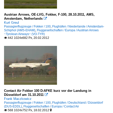
Austrian Arrows, OE-LVG, Fokker, F-100, 28.10.2011, AMS,
Amsterdam, Netherlands

Kurt Greul
Passagierflugzeuge / Fokker / 100
,
Flughäfen / Niederlande / Amsterdam-
Schiphol (AMS-EHAM)
,
Fluggesellschaften / Europa / Austrian Arrows
~Tyrolean Airways~ (VO-TYR)
442 1024x682 Px, 20.02.2012

Contact Air Fokker 100 D-AFKE kurz vor der Landung in
Düsseldorf am 31.10.2011

Frank Maczkowicz
Passagierflugzeuge / Fokker / 100
,
Flughäfen / Deutschland / Düsseldorf
(DUS-EDDL)
,
Fluggesellschaften / Europa / Contact Air
568 1024x752 Px, 18.02.2012

