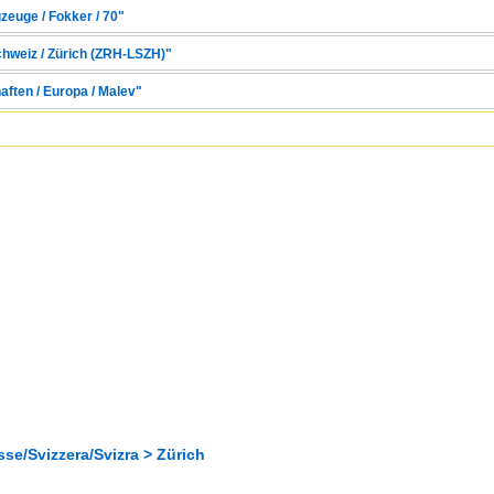
zeuge / Fokker / 70"
chweiz / Zürich (ZRH-LSZH)"
aften / Europa / Malev"
se/Svizzera/Svizra > Zürich