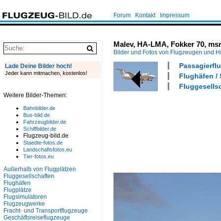
Forum
Kontakt
Impressum
Malev, HA-LMA, Fokker 70, msn:
Bilder und Fotos von Flugzeugen und 
Passagierflu
Lade Deine Bilder hoch!
Jeder kann mitmachen, kostenlos!
Flughäfen /
Fluggesellsc
Weitere Bilder-Themen:
Bahnbilder.de
Bus-bild.de
Fahrzeugbilder.de
Schiffbilder.de
Flugzeug-bild.de
Staedte-fotos.de
Landschaftsfotos.eu
Tier-fotos.eu
Außerhalb von Flugplätzen
Fluggesellschaften
Flughäfen
Flugplätze
Flugsimulatoren
Flugzeugwerke
Fracht- und Transportflugzeuge
Geschäftsreiseflugzeuge