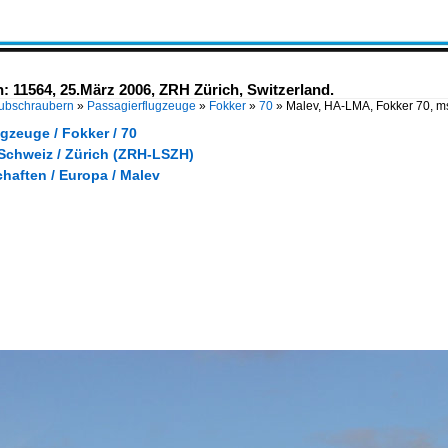
 11564, 25.März 2006, ZRH Zürich, Switzerland.
Hubschraubern
»
Passagierflugzeuge
»
Fokker
»
70
»
Malev, HA-LMA, Fokker 70, m
gzeuge / Fokker / 70
 Schweiz / Zürich (ZRH-LSZH)
haften / Europa / Malev