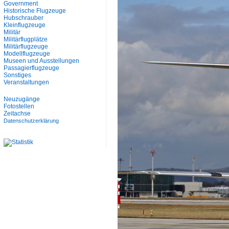
Government
Historische Flugzeuge
Hubschrauber
Kleinflugzeuge
Militär
Militärflugplätze
Militärflugzeuge
Modellflugzeuge
Museen und Ausstellungen
Passagierflugzeuge
Sonstiges
Veranstaltungen
Neuzugänge
Fotostellen
Zeitachse
Datenschutzerklärung