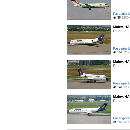
Passagierfl
38
1200x

Malev, HA
Peter Leu
Passagierfl
154
1200

Malev, HA
Peter Leu
Passagierfl
141
1200

Malev, HA
Peter Leu
Passagierfl
142
1200
