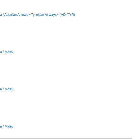
pa / Austrian Arrows ~Tyrolean Airways~ (VO-TYR)
a / Malev
a / Malev
a / Malev