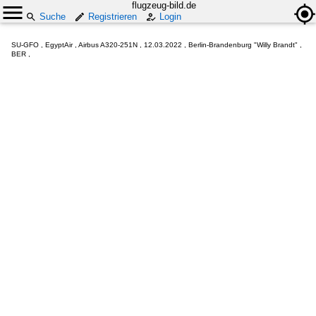
flugzeug-bild.de
Suche
Registrieren
Login
SU-GFO , EgyptAir , Airbus A320-251N , 12.03.2022 , Berlin-Brandenburg "Willy Brandt" ,
BER ,