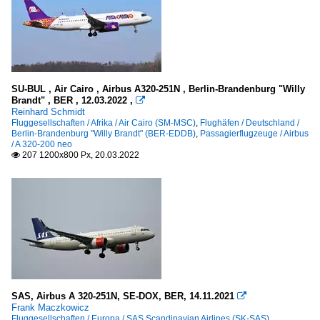
SU-BUL , Air Cairo , Airbus A320-251N , Berlin-Brandenburg "Willy
Brandt" , BER , 12.03.2022 ,

Reinhard Schmidt
Fluggesellschaften / Afrika / Air Cairo (SM-MSC)
,
Flughäfen / Deutschland /
Berlin-Brandenburg "Willy Brandt" (BER-EDDB)
,
Passagierflugzeuge / Airbus
/ A 320-200 neo
207 1200x800 Px, 20.03.2022

SAS, Airbus A 320-251N, SE-DOX, BER, 14.11.2021

Frank Maczkowicz
Fluggesellschaften / Europa / SAS Scandinavian Airlines (SK-SAS)
,