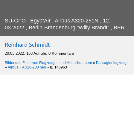
SU-GFO , EgyptAir , Airbus A320-251N , 12.
03.2022 , Berlin-Brandenburg "Willy Brandt" , BER ,
Reinhard Schmidt
20.03.2022, 158 Aufrufe, 0 Kommentare
Bilder und Fotos von Flugzeugen und Hubschraubern
»
Passagierflugzeuge
»
Airbus
»
A 320-200 neo
»
ID 148963