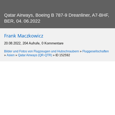
Qatar Airways, Boeing B 787-9 Dreanliner, A7-BHF,
BER, 04.
06.2022
Frank Maczkowicz
20.08.2022, 204 Aufrufe, 0 Kommentare
Bilder und Fotos von Flugzeugen und Hubschraubern
»
Fluggesellschaften
»
Asien
»
Qatar Airways (QR-QTR)
»
ID 152592