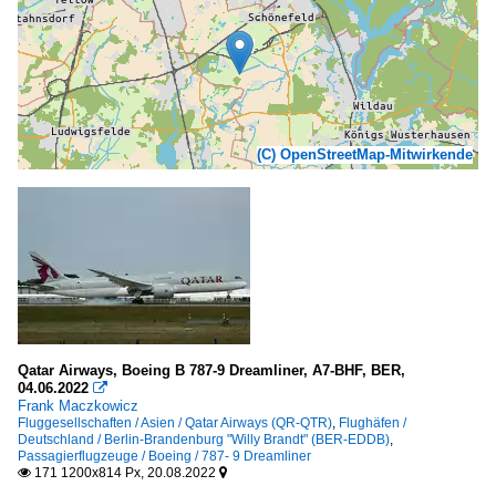
(C) OpenStreetMap-Mitwirkende
Qatar Airways, Boeing B 787-9 Dreamliner, A7-BHF, BER,
04.06.2022

Frank Maczkowicz
Fluggesellschaften / Asien / Qatar Airways (QR-QTR)
,
Flughäfen /
Deutschland / Berlin-Brandenburg "Willy Brandt" (BER-EDDB)
,
Passagierflugzeuge / Boeing / 787- 9 Dreamliner
171 1200x814 Px, 20.08.2022

