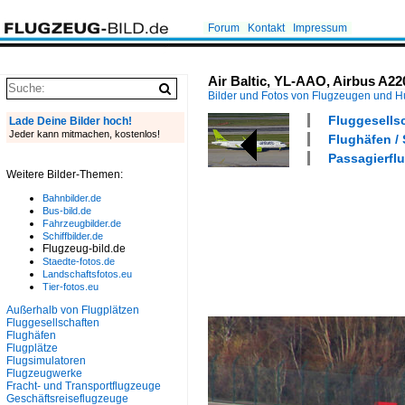
Forum
Kontakt
Impressum
Air Baltic, YL-AAO, Airbus A22
Bilder und Fotos von Flugzeugen und 
Fluggesellsc
Lade Deine Bilder hoch!
Jeder kann mitmachen, kostenlos!
Flughäfen /
Passagierflu
Weitere Bilder-Themen:
Bahnbilder.de
Bus-bild.de
Fahrzeugbilder.de
Schiffbilder.de
Flugzeug-bild.de
Staedte-fotos.de
Landschaftsfotos.eu
Tier-fotos.eu
Außerhalb von Flugplätzen
Fluggesellschaften
Flughäfen
Flugplätze
Flugsimulatoren
Flugzeugwerke
Fracht- und Transportflugzeuge
Geschäftsreiseflugzeuge