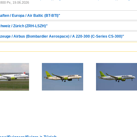
800 Px, 19.06.2026
ften / Europa / Air Baltic (BT-BTI)"
chweiz / Zürich (ZRH-LSZH)"
gzeuge / Airbus (Bombardier Aerospace) / A 220-300 (C-Series CS-300)"
se/Svizzera/Svizra > Zürich