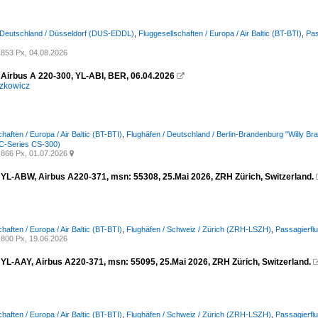
 Deutschland / Düsseldorf (DUS-EDDL)
,
Fluggesellschaften / Europa / Air Baltic (BT-BTI)
,
Pas
853 Px, 04.08.2026
, Airbus A 220-300, YL-ABI, BER, 06.04.2026

zkowicz
haften / Europa / Air Baltic (BT-BTI)
,
Flughäfen / Deutschland / Berlin-Brandenburg "Willy B
(C-Series CS-300)
866 Px, 01.07.2026

c, YL-ABW, Airbus A220-371, msn: 55308, 25.Mai 2026, ZRH Zürich, Switzerland.
haften / Europa / Air Baltic (BT-BTI)
,
Flughäfen / Schweiz / Zürich (ZRH-LSZH)
,
Passagierfl
800 Px, 19.06.2026
, YL-AAY, Airbus A220-371, msn: 55095, 25.Mai 2026, ZRH Zürich, Switzerland.
haften / Europa / Air Baltic (BT-BTI)
,
Flughäfen / Schweiz / Zürich (ZRH-LSZH)
,
Passagierfl