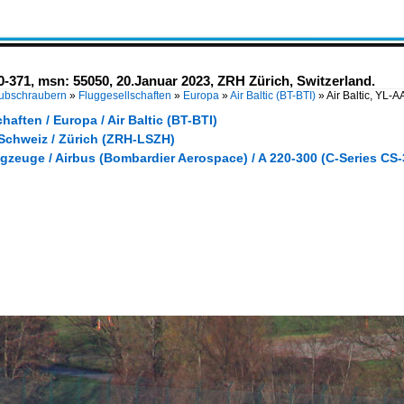
0-371, msn: 55050, 20.Januar 2023, ZRH Zürich, Switzerland.
Hubschraubern
»
Fluggesellschaften
»
Europa
»
Air Baltic (BT-BTI)
»
Air Baltic, YL-
haften / Europa / Air Baltic (BT-BTI)
 Schweiz / Zürich (ZRH-LSZH)
gzeuge / Airbus (Bombardier Aerospace) / A 220-300 (C-Series CS-