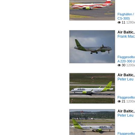
Flughäfen /
CS-300)
11
1280x

Air Baltic
Frank Mac
Fluggesellsc
A 220-300 
30
1200x

Air Balti
Peter Leu
Fluggesellsc
21
1200x

Air Baltic
Peter Leu
Fluggesellsc