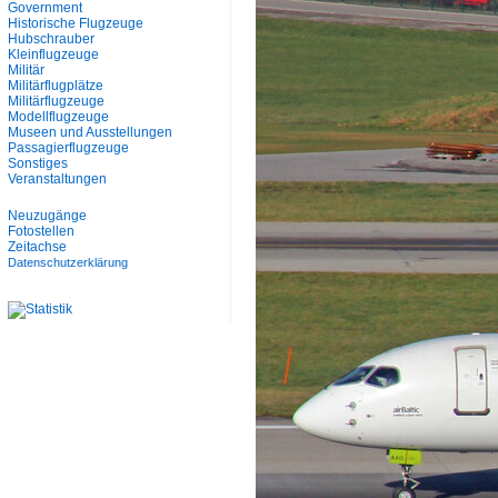
Government
Historische Flugzeuge
Hubschrauber
Kleinflugzeuge
Militär
Militärflugplätze
Militärflugzeuge
Modellflugzeuge
Museen und Ausstellungen
Passagierflugzeuge
Sonstiges
Veranstaltungen
Neuzugänge
Fotostellen
Zeitachse
Datenschutzerklärung