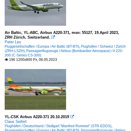
Air Baltic, YL-ABC, Airbus A220-371, msn: 55127, 19.April 2023,
ZRH Zürich, Switzerland.

Peter Leu
Fluggesellschaften / Europa / Air Baltic (BT-BTI)
,
Flughäfen / Schweiz / Zürich
(ZRH-LSZH)
,
Passagierflugzeuge / Airbus (Bombardier Aerospace) / A 220-
300 (C-Series CS-300)
196 1200x800 Px, 06.05.2023

YL-CSK Airbus A220-371 20.10.2019

Claus Seifert
Flughäfen / Deutschland / Stuttgart "Manfred Rommel" (STR-EDDS)
,
Fluggesellschaften / Europa / Air Baltic (BT-BTI)
,
Passagierflugzeuge / Airbus