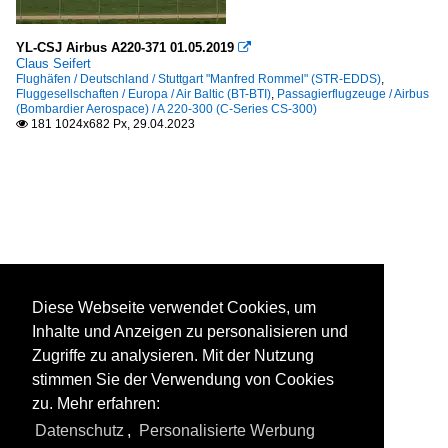
YL-CSJ Airbus A220-371 01.05.2019

Claus Seifert
Flughäfen / Deutschland / Stuttgart "Manfred Rommel" (STR-EDDS)
,
Fluggesellschaften / Europa / Air Baltic (BT-BTI)
,
Passagierflugzeuge / Airbus
(Bombardier Aerospace) / A 220-300 (C-Series CS-300)
181 1024x682 Px, 29.04.2023

Diese Webseite verwendet Cookies, um
Inhalte und Anzeigen zu personalisieren und
Zugriffe zu analysieren. Mit der Nutzung
stimmen Sie der Verwendung von Cookies
zu. Mehr erfahren:
Datenschutz
,
Personalisierte Werbung