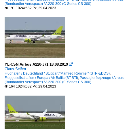
(Bombardier Aerospace) / A 220-300 (C-Series CS-300)
191 1024x682 Px, 29.04.2023

YL-CSN Airbus A220-371 18.08.2019

Claus Seifert
Flughäfen / Deutschland / Stuttgart "Manfred Rommel" (STR-EDDS)
,
Fluggesellschaften / Europa / Air Baltic (BT-BTI)
,
Passagierflugzeuge / Airbus
(Bombardier Aerospace) / A 220-300 (C-Series CS-300)
164 1024x682 Px, 29.04.2023
