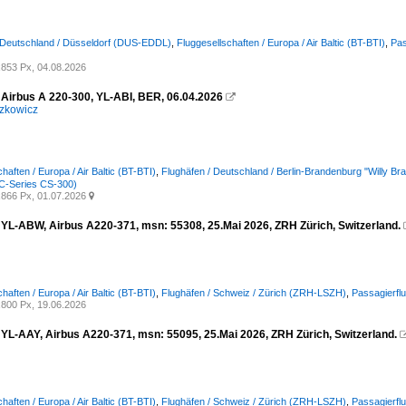
 Deutschland / Düsseldorf (DUS-EDDL)
,
Fluggesellschaften / Europa / Air Baltic (BT-BTI)
,
Pas
853 Px, 04.08.2026
, Airbus A 220-300, YL-ABI, BER, 06.04.2026

zkowicz
haften / Europa / Air Baltic (BT-BTI)
,
Flughäfen / Deutschland / Berlin-Brandenburg "Willy B
(C-Series CS-300)
866 Px, 01.07.2026

c, YL-ABW, Airbus A220-371, msn: 55308, 25.Mai 2026, ZRH Zürich, Switzerland.
haften / Europa / Air Baltic (BT-BTI)
,
Flughäfen / Schweiz / Zürich (ZRH-LSZH)
,
Passagierfl
800 Px, 19.06.2026
, YL-AAY, Airbus A220-371, msn: 55095, 25.Mai 2026, ZRH Zürich, Switzerland.
haften / Europa / Air Baltic (BT-BTI)
,
Flughäfen / Schweiz / Zürich (ZRH-LSZH)
,
Passagierfl