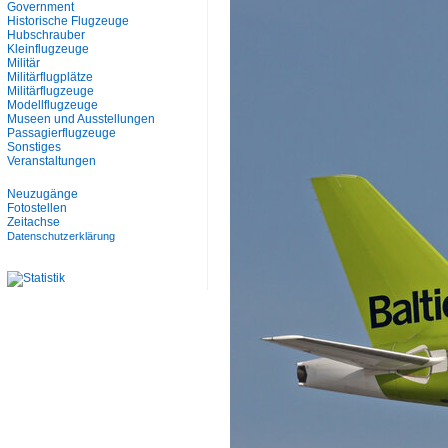
Government
Historische Flugzeuge
Hubschrauber
Kleinflugzeuge
Militär
Militärflugplätze
Militärflugzeuge
Modellflugzeuge
Museen und Ausstellungen
Passagierflugzeuge
Sonstiges
Veranstaltungen
Neuzugänge
Fotostellen
Zeitachse
Datenschutzerklärung