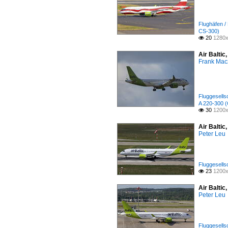
Flughäfen /
CS-300)
20
1280x

Air Baltic
Frank Mac
Fluggesellsc
A 220-300 
30
1200x

Air Balti
Peter Leu
Fluggesellsc
23
1200x

Air Baltic
Peter Leu
Fluggesellsc