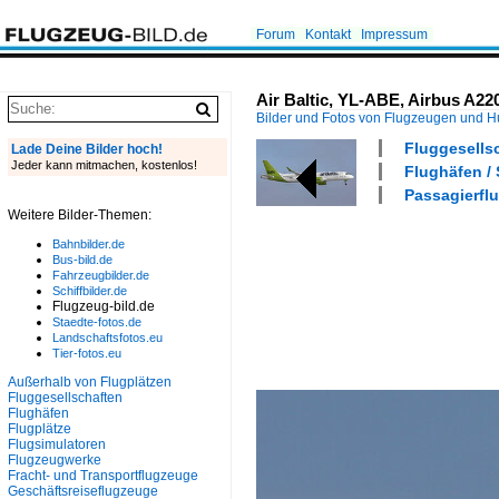
Forum
Kontakt
Impressum
Air Baltic, YL-ABE, Airbus A22
Bilder und Fotos von Flugzeugen und 
Fluggesellsc
Lade Deine Bilder hoch!
Jeder kann mitmachen, kostenlos!
Flughäfen /
Passagierflu
Weitere Bilder-Themen:
Bahnbilder.de
Bus-bild.de
Fahrzeugbilder.de
Schiffbilder.de
Flugzeug-bild.de
Staedte-fotos.de
Landschaftsfotos.eu
Tier-fotos.eu
Außerhalb von Flugplätzen
Fluggesellschaften
Flughäfen
Flugplätze
Flugsimulatoren
Flugzeugwerke
Fracht- und Transportflugzeuge
Geschäftsreiseflugzeuge