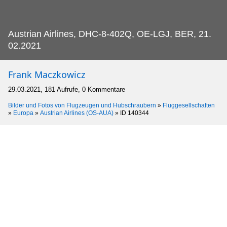
Austrian Airlines, DHC-8-402Q, OE-LGJ, BER, 21.
02.2021
Frank Maczkowicz
29.03.2021, 181 Aufrufe, 0 Kommentare
Bilder und Fotos von Flugzeugen und Hubschraubern
»
Fluggesellschaften
»
Europa
»
Austrian Airlines (OS-AUA)
»
ID 140344