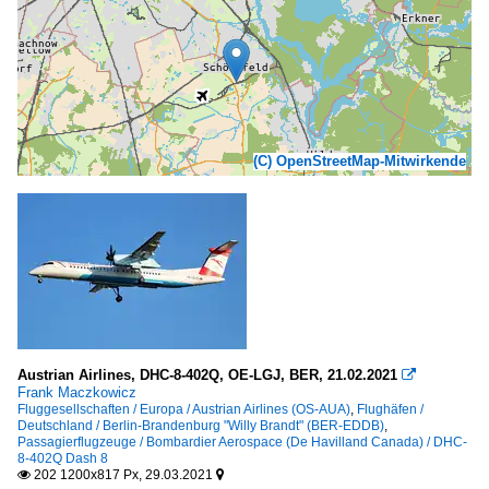
(C) OpenStreetMap-Mitwirkende
Austrian Airlines, DHC-8-402Q, OE-LGJ, BER, 21.02.2021

Frank Maczkowicz
Fluggesellschaften / Europa / Austrian Airlines (OS-AUA)
,
Flughäfen /
Deutschland / Berlin-Brandenburg "Willy Brandt" (BER-EDDB)
,
Passagierflugzeuge / Bombardier Aerospace (De Havilland Canada) / DHC-
8-402Q Dash 8
202 1200x817 Px, 29.03.2021

