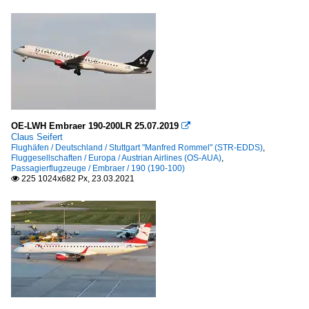
OE-LWH Embraer 190-200LR 25.07.2019

Claus Seifert
Flughäfen / Deutschland / Stuttgart "Manfred Rommel" (STR-EDDS)
,
Fluggesellschaften / Europa / Austrian Airlines (OS-AUA)
,
Passagierflugzeuge / Embraer / 190 (190-100)
225 1024x682 Px, 23.03.2021
