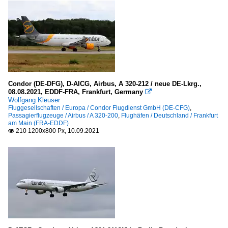
Condor (DE-DFG), D-AICG, Airbus, A 320-212 / neue DE-Lkrg.,
08.08.2021, EDDF-FRA, Frankfurt, Germany

Wolfgang Kleuser
Fluggesellschaften / Europa / Condor Flugdienst GmbH (DE-CFG)
,
Passagierflugzeuge / Airbus / A 320-200
,
Flughäfen / Deutschland / Frankfurt
am Main (FRA-EDDF)
210 1200x800 Px, 10.09.2021
