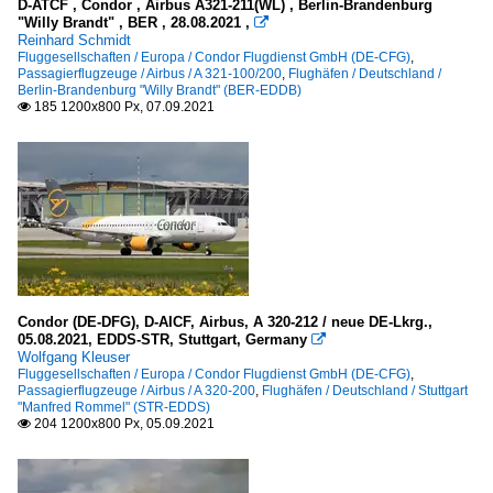
D-ATCF , Condor , Airbus A321-211(WL) , Berlin-Brandenburg
"Willy Brandt" , BER , 28.08.2021 ,

Reinhard Schmidt
Fluggesellschaften / Europa / Condor Flugdienst GmbH (DE-CFG)
,
Passagierflugzeuge / Airbus / A 321-100/200
,
Flughäfen / Deutschland /
Berlin-Brandenburg "Willy Brandt" (BER-EDDB)
185 1200x800 Px, 07.09.2021

Condor (DE-DFG), D-AICF, Airbus, A 320-212 / neue DE-Lkrg.,
05.08.2021, EDDS-STR, Stuttgart, Germany

Wolfgang Kleuser
Fluggesellschaften / Europa / Condor Flugdienst GmbH (DE-CFG)
,
Passagierflugzeuge / Airbus / A 320-200
,
Flughäfen / Deutschland / Stuttgart
"Manfred Rommel" (STR-EDDS)
204 1200x800 Px, 05.09.2021
