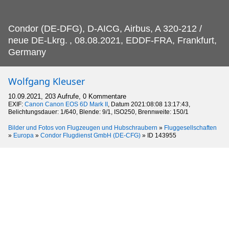
Condor (DE-DFG), D-AICG, Airbus, A 320-212 /
neue DE-Lkrg.
, 08.08.2021, EDDF-FRA, Frankfurt,
Germany
Wolfgang Kleuser
10.09.2021, 203 Aufrufe, 0 Kommentare
EXIF:
Canon Canon EOS 6D Mark II
, Datum 2021:08:08 13:17:43,
Belichtungsdauer: 1/640, Blende: 9/1, ISO250, Brennweite: 150/1
Bilder und Fotos von Flugzeugen und Hubschraubern
»
Fluggesellschaften
»
Europa
»
Condor Flugdienst GmbH (DE-CFG)
»
ID 143955