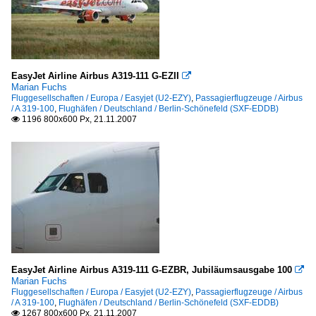
EasyJet Airline Airbus A319-111 G-EZII

Marian Fuchs
Fluggesellschaften / Europa / Easyjet (U2-EZY)
,
Passagierflugzeuge / Airbus
/ A 319-100
,
Flughäfen / Deutschland / Berlin-Schönefeld (SXF-EDDB)
1196 800x600 Px, 21.11.2007

EasyJet Airline Airbus A319-111 G-EZBR, Jubiläumsausgabe 100

Marian Fuchs
Fluggesellschaften / Europa / Easyjet (U2-EZY)
,
Passagierflugzeuge / Airbus
/ A 319-100
,
Flughäfen / Deutschland / Berlin-Schönefeld (SXF-EDDB)
1267 800x600 Px, 21.11.2007
