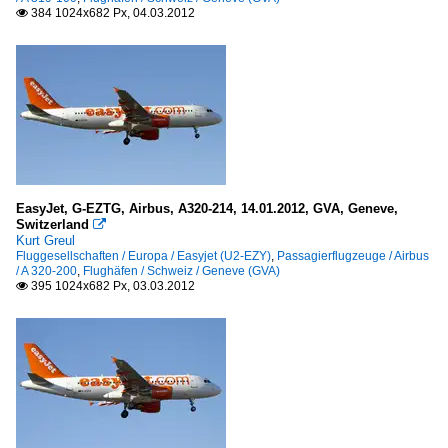
384 1024x682 Px, 04.03.2012

EasyJet, G-EZTG, Airbus, A320-214, 14.01.2012, GVA, Geneve,
Switzerland

Kurt Greul
Fluggesellschaften / Europa / Easyjet (U2-EZY)
,
Passagierflugzeuge / Airbus
/ A 320-200
,
Flughäfen / Schweiz / Geneve (GVA)
395 1024x682 Px, 03.03.2012
