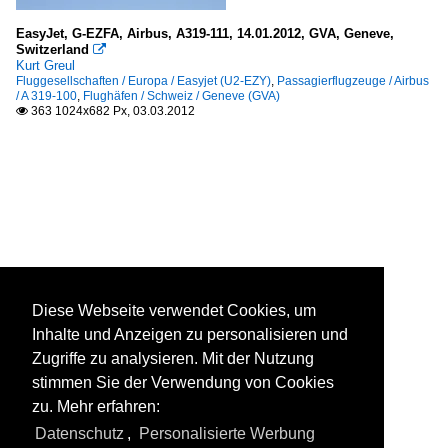
EasyJet, G-EZFA, Airbus, A319-111, 14.01.2012, GVA, Geneve,
Switzerland

Kurt Greul
Fluggesellschaften / Europa / Easyjet (U2-EZY)
,
Passagierflugzeuge / Airbus
/ A 319-100
,
Flughäfen / Schweiz / Geneve (GVA)
363 1024x682 Px, 03.03.2012

Diese Webseite verwendet Cookies, um
Inhalte und Anzeigen zu personalisieren und
Zugriffe zu analysieren. Mit der Nutzung
stimmen Sie der Verwendung von Cookies
zu. Mehr erfahren:
Datenschutz
,
Personalisierte Werbung