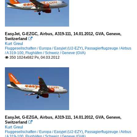
EasyJet, G-EZGC, Airbus, A319-111, 14.01.2012, GVA, Geneve,
Switzerland

Kurt Greul
Fluggesellschaften / Europa / Easyjet (U2-EZY)
,
Passagierflugzeuge / Airbus
/ A 319-100
,
Flughäfen / Schweiz / Geneve (GVA)
350 1024x682 Px, 04.03.2012

EasyJet, G-EZGA, Airbus, A319-111, 14.01.2012, GVA, Geneve,
Switzerland

Kurt Greul
Fluggesellschaften / Europa / Easyjet (U2-EZY)
,
Passagierflugzeuge / Airbus
/ A 319-100
,
Flughäfen / Schweiz / Geneve (GVA)