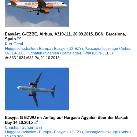
EasyJet, G-EZBE, Airbus, A319-111, 20.09.2015, BCN, Barcelona,
Spain

Kurt Greul
Fluggesellschaften / Europa / Easyjet (U2-EZY)
,
Passagierflugzeuge / Airbus
/ A 319-100
,
Flughäfen / Spanien / Barcelona-El Prat (BCN-LEBL)
363 1024x683 Px, 21.10.2015

Easyjet G-EZWU im Anflug auf Hurgada Ägypten über der Makadi
Bay 14.10.2015

Christian Schürmann
Fluggesellschaften / Europa / Easyjet (U2-EZY)
,
Passagierflugzeuge / Airbus
/ A 320-200