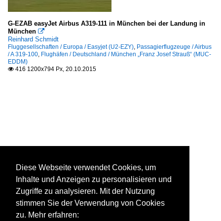
G-EZAB easyJet Airbus A319-111 in München bei der Landung in
München

Reinhard Schmidt
Fluggesellschaften / Europa / Easyjet (U2-EZY)
,
Passagierflugzeuge / Airbus
/ A 319-100
,
Flughäfen / Deutschland / München „Franz Josef Strauß“ (MUC-
EDDM)
416 1200x794 Px, 20.10.2015

Diese Webseite verwendet Cookies, um
Inhalte und Anzeigen zu personalisieren und
Zugriffe zu analysieren. Mit der Nutzung
stimmen Sie der Verwendung von Cookies
zu. Mehr erfahren: