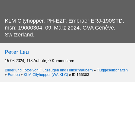
KLM Cityhopper, PH-EZF, Embraer ERJ-190STD,
msn: 19000304, 09.
März 2024, GVA Genève,
Switzerland.
Peter Leu
15.06.2024, 118 Aufrufe, 0 Kommentare
Bilder und Fotos von Flugzeugen und Hubschraubern
»
Fluggesellschaften
»
Europa
»
KLM-Cityhopper (WA-KLC)
»
ID 166303