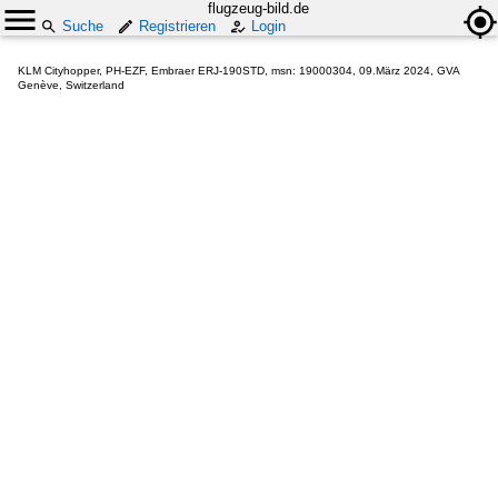
flugzeug-bild.de
Suche
Registrieren
Login
KLM Cityhopper, PH-EZF, Embraer ERJ-190STD, msn: 19000304, 09.März 2024, GVA
Genève, Switzerland