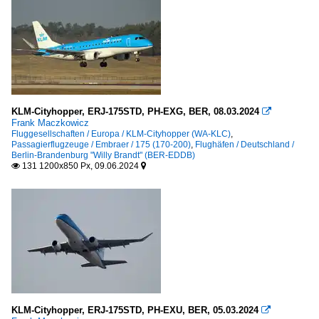
KLM-Cityhopper, ERJ-175STD, PH-EXG, BER, 08.03.2024

Frank Maczkowicz
Fluggesellschaften / Europa / KLM-Cityhopper (WA-KLC)
,
Passagierflugzeuge / Embraer / 175 (170-200)
,
Flughäfen / Deutschland /
Berlin-Brandenburg "Willy Brandt" (BER-EDDB)
131 1200x850 Px, 09.06.2024


KLM-Cityhopper, ERJ-175STD, PH-EXU, BER, 05.03.2024
