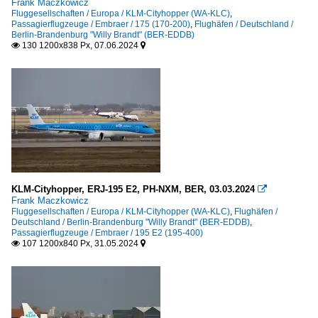
Frank Maczkowicz
Fluggesellschaften / Europa / KLM-Cityhopper (WA-KLC)
,
Passagierflugzeuge / Embraer / 175 (170-200)
,
Flughäfen / Deutschland /
Berlin-Brandenburg "Willy Brandt" (BER-EDDB)
130 1200x838 Px, 07.06.2024


KLM-Cityhopper, ERJ-195 E2, PH-NXM, BER, 03.03.2024

Frank Maczkowicz
Fluggesellschaften / Europa / KLM-Cityhopper (WA-KLC)
,
Flughäfen /
Deutschland / Berlin-Brandenburg "Willy Brandt" (BER-EDDB)
,
Passagierflugzeuge / Embraer / 195 E2 (195-400)
107 1200x840 Px, 31.05.2024

