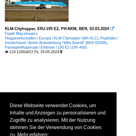
KLM-Cityhopper, ERJ-195 E2, PH-NXM, BER, 03.03.2024

Frank Maczkowicz
Fluggesellschaften / Europa / KLM-Cityhopper (WA-KLC)
,
Flughäfen /
Deutschland / Berlin-Brandenburg "Willy Brandt" (BER-EDDB)
,
Passagierflugzeuge / Embraer / 195 E2 (195-400)
124 1200x822 Px, 29.05.2024


Diese Webseite verwendet Cookies, um
Inhalte und Anzeigen zu personalisieren und
Zugriffe zu analysieren. Mit der Nutzung
stimmen Sie der Verwendung von Cookies
zu. Mehr erfahren: