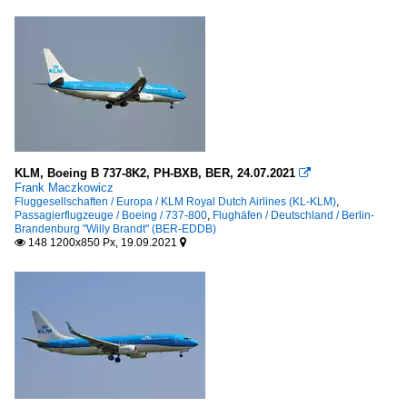
KLM, Boeing B 737-8K2, PH-BXB, BER, 24.07.2021

Frank Maczkowicz
Fluggesellschaften / Europa / KLM Royal Dutch Airlines (KL-KLM)
,
Passagierflugzeuge / Boeing / 737-800
,
Flughäfen / Deutschland / Berlin-
Brandenburg "Willy Brandt" (BER-EDDB)
148 1200x850 Px, 19.09.2021

