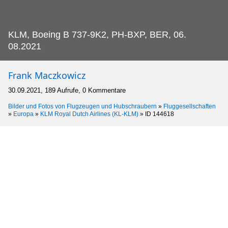
KLM, Boeing B 737-9K2, PH-BXP, BER, 06.
08.2021
Frank Maczkowicz
30.09.2021, 189 Aufrufe, 0 Kommentare
Bilder und Fotos von Flugzeugen und Hubschraubern
»
Fluggesellschaften
»
Europa
»
KLM Royal Dutch Airlines (KL-KLM)
»
ID 144618