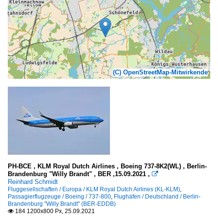
(C) OpenStreetMap-Mitwirkende
PH-BCE , KLM Royal Dutch Airlines , Boeing 737-8K2(WL) , Berlin-
Brandenburg "Willy Brandt" , BER ,15.09.2021 ,

Reinhard Schmidt
Fluggesellschaften / Europa / KLM Royal Dutch Airlines (KL-KLM)
,
Passagierflugzeuge / Boeing / 737-800
,
Flughäfen / Deutschland / Berlin-
Brandenburg "Willy Brandt" (BER-EDDB)
184 1200x800 Px, 25.09.2021
