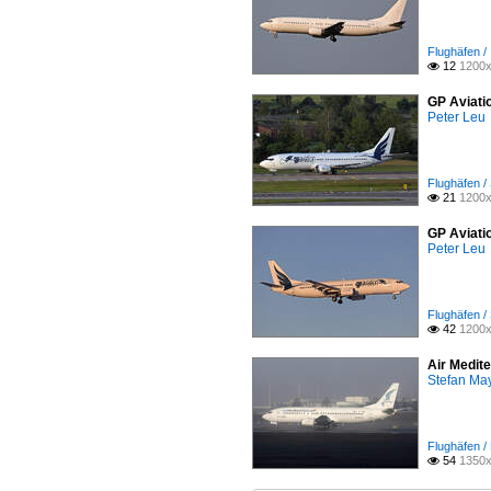
Flughäfen /
12
1200x

GP Aviati
Peter Leu
Flughäfen /
21
1200x

GP Aviati
Peter Leu
Flughäfen /
42
1200x

Air Medit
Stefan Ma
Flughäfen 
54
1350x
