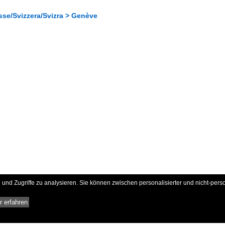
sse/Svizzera/Svizra > Genève
und Zugriffe zu analysieren. Sie können zwischen personalisierter und nicht-pers
 erfahren