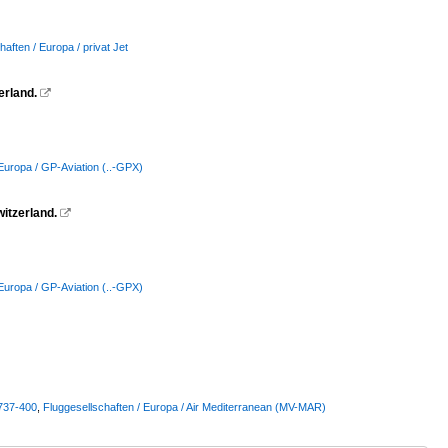
haften / Europa / privat Jet
erland.

 Europa / GP-Aviation (..-GPX)
itzerland.

 Europa / GP-Aviation (..-GPX)
 737-400
,
Fluggesellschaften / Europa / Air Mediterranean (MV-MAR)