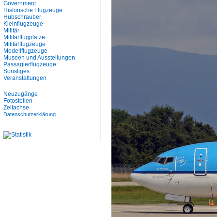
Government
Historische Flugzeuge
Hubschrauber
Kleinflugzeuge
Militär
Militärflugplätze
Militärflugzeuge
Modellflugzeuge
Museen und Ausstellungen
Passagierflugzeuge
Sonstiges
Veranstaltungen
Neuzugänge
Fotostellen
Zeitachse
Datenschutzerklärung