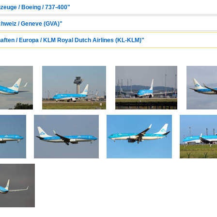
zeuge / Boeing / 737-400"
Schweiz / Geneve (GVA)"
haften / Europa / KLM Royal Dutch Airlines (KL-KLM)"