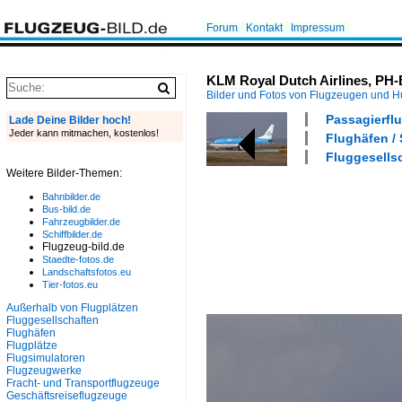
Forum
Kontakt
Impressum
KLM Royal Dutch Airlines, PH-
Bilder und Fotos von Flugzeugen und 
Passagierflu
Lade Deine Bilder hoch!
Jeder kann mitmachen, kostenlos!
Flughäfen /
Fluggesells
Weitere Bilder-Themen:
Bahnbilder.de
Bus-bild.de
Fahrzeugbilder.de
Schiffbilder.de
Flugzeug-bild.de
Staedte-fotos.de
Landschaftsfotos.eu
Tier-fotos.eu
Außerhalb von Flugplätzen
Fluggesellschaften
Flughäfen
Flugplätze
Flugsimulatoren
Flugzeugwerke
Fracht- und Transportflugzeuge
Geschäftsreiseflugzeuge