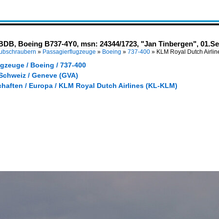
BDB, Boeing B737-4Y0, msn: 24344/1723, "Jan Tinbergen", 01.S
Hubschraubern
»
Passagierflugzeuge
»
Boeing
»
737-400
»
KLM Royal Dutch Airli
gzeuge / Boeing / 737-400
 Schweiz / Geneve (GVA)
chaften / Europa / KLM Royal Dutch Airlines (KL-KLM)