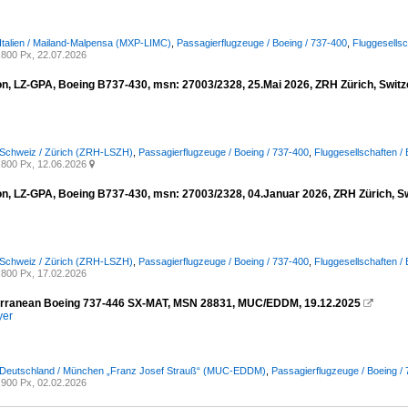
 Italien / Mailand-Malpensa (MXP-LIMC)
,
Passagierflugzeuge / Boeing / 737-400
,
Fluggesellsc
800 Px, 22.07.2026
on, LZ-GPA, Boeing B737-430, msn: 27003/2328, 25.Mai 2026, ZRH Zürich, Switz
 Schweiz / Zürich (ZRH-LSZH)
,
Passagierflugzeuge / Boeing / 737-400
,
Fluggesellschaften /
800 Px, 12.06.2026

on, LZ-GPA, Boeing B737-430, msn: 27003/2328, 04.Januar 2026, ZRH Zürich, Sw
 Schweiz / Zürich (ZRH-LSZH)
,
Passagierflugzeuge / Boeing / 737-400
,
Fluggesellschaften /
800 Px, 17.02.2026
erranean Boeing 737-446 SX-MAT, MSN 28831, MUC/EDDM, 19.12.2025

yer
/ Deutschland / München „Franz Josef Strauß“ (MUC-EDDM)
,
Passagierflugzeuge / Boeing /
900 Px, 02.02.2026