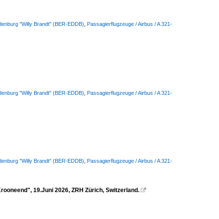
ndenburg "Willy Brandt" (BER-EDDB)
,
Passagierflugzeuge / Airbus / A 321-
ndenburg "Willy Brandt" (BER-EDDB)
,
Passagierflugzeuge / Airbus / A 321-
ndenburg "Willy Brandt" (BER-EDDB)
,
Passagierflugzeuge / Airbus / A 321-
ooneend", 19.Juni 2026, ZRH Zürich, Switzerland.
