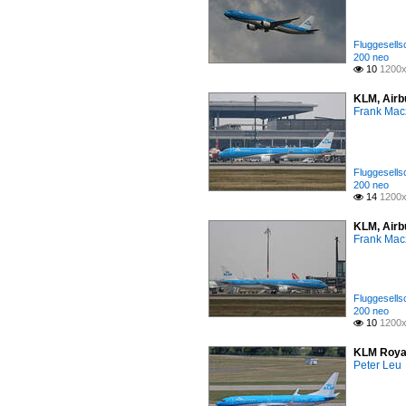
Fluggesells
200 neo
10
1200x

KLM, Airb
Frank Mac
Fluggesells
200 neo
14
1200x

KLM, Airb
Frank Mac
Fluggesells
200 neo
10
1200x

KLM Royal
Peter Leu