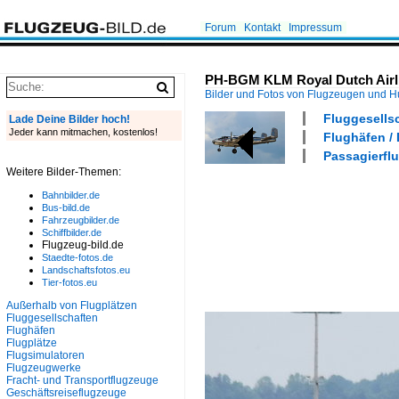
Forum
Kontakt
Impressum
PH-BGM KLM Royal Dutch Airli
Bilder und Fotos von Flugzeugen und 
Fluggesells
Lade Deine Bilder hoch!
Jeder kann mitmachen, kostenlos!
Flughäfen /
Passagierflu
Weitere Bilder-Themen:
Bahnbilder.de
Bus-bild.de
Fahrzeugbilder.de
Schiffbilder.de
Flugzeug-bild.de
Staedte-fotos.de
Landschaftsfotos.eu
Tier-fotos.eu
Außerhalb von Flugplätzen
Fluggesellschaften
Flughäfen
Flugplätze
Flugsimulatoren
Flugzeugwerke
Fracht- und Transportflugzeuge
Geschäftsreiseflugzeuge