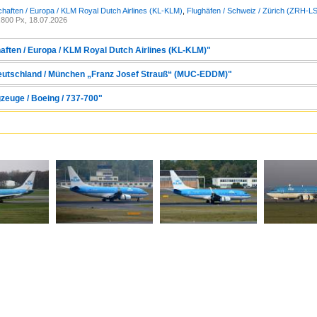
chaften / Europa / KLM Royal Dutch Airlines (KL-KLM)
,
Flughäfen / Schweiz / Zürich (ZRH-L
800 Px, 18.07.2026
haften / Europa / KLM Royal Dutch Airlines (KL-KLM)"
 Deutschland / München „Franz Josef Strauß“ (MUC-EDDM)"
zeuge / Boeing / 737-700"