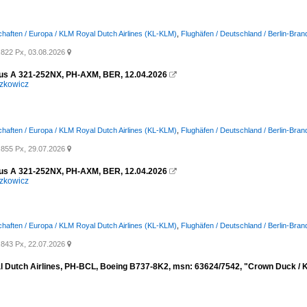
chaften / Europa / KLM Royal Dutch Airlines (KL-KLM)
,
Flughäfen / Deutschland / Berlin-Bra
822 Px, 03.08.2026

us A 321-252NX, PH-AXM, BER, 12.04.2026

zkowicz
chaften / Europa / KLM Royal Dutch Airlines (KL-KLM)
,
Flughäfen / Deutschland / Berlin-Bra
855 Px, 29.07.2026

us A 321-252NX, PH-AXM, BER, 12.04.2026

zkowicz
chaften / Europa / KLM Royal Dutch Airlines (KL-KLM)
,
Flughäfen / Deutschland / Berlin-Bra
843 Px, 22.07.2026

 Dutch Airlines, PH-BCL, Boeing B737-8K2, msn: 63624/7542, "Crown Duck / Kr