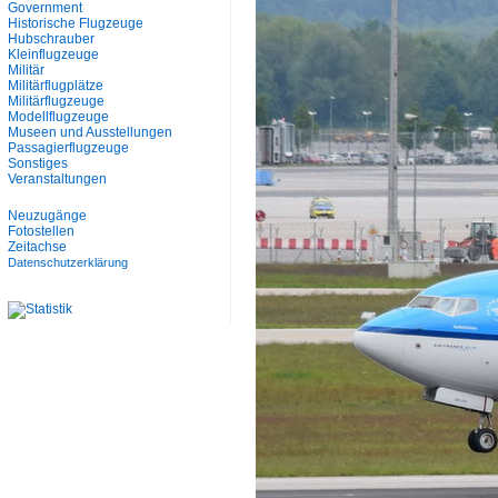
Government
Historische Flugzeuge
Hubschrauber
Kleinflugzeuge
Militär
Militärflugplätze
Militärflugzeuge
Modellflugzeuge
Museen und Ausstellungen
Passagierflugzeuge
Sonstiges
Veranstaltungen
Neuzugänge
Fotostellen
Zeitachse
Datenschutzerklärung