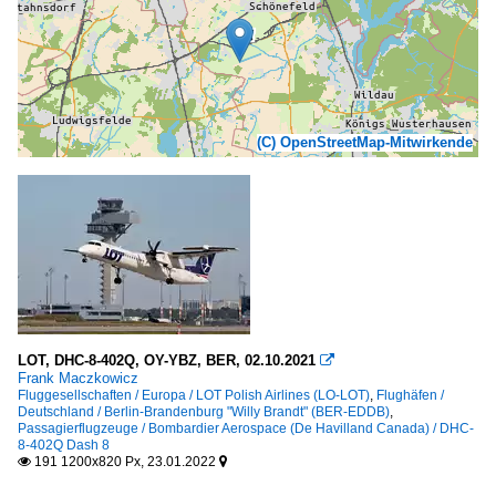
(C) OpenStreetMap-Mitwirkende
LOT, DHC-8-402Q, OY-YBZ, BER, 02.10.2021

Frank Maczkowicz
Fluggesellschaften / Europa / LOT Polish Airlines (LO-LOT)
,
Flughäfen /
Deutschland / Berlin-Brandenburg "Willy Brandt" (BER-EDDB)
,
Passagierflugzeuge / Bombardier Aerospace (De Havilland Canada) / DHC-
8-402Q Dash 8
191 1200x820 Px, 23.01.2022

