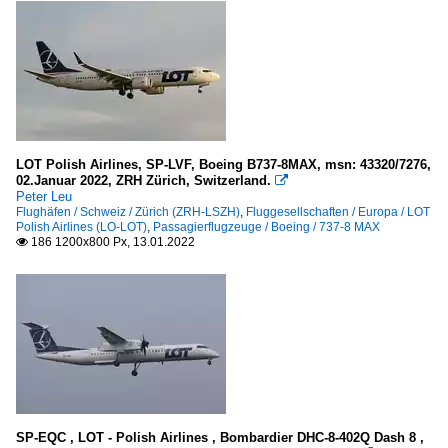
LOT Polish Airlines, SP-LVF, Boeing B737-8MAX, msn: 43320/7276,
02.Januar 2022, ZRH Zürich, Switzerland.

Peter Leu
Flughäfen / Schweiz / Zürich (ZRH-LSZH)
,
Fluggesellschaften / Europa / LOT
Polish Airlines (LO-LOT)
,
Passagierflugzeuge / Boeing / 737-8 MAX
186 1200x800 Px, 13.01.2022

SP-EQC , LOT - Polish Airlines , Bombardier DHC-8-402Q Dash 8 ,