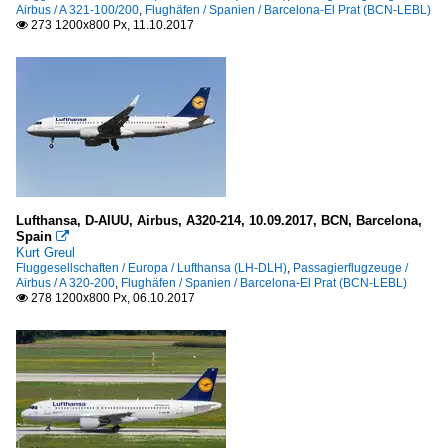
Airbus / A 321-100/200
,
Flughäfen / Spanien / Barcelona-El Prat (BCN-LEBL)
273 1200x800 Px, 11.10.2017

Lufthansa, D-AIUU, Airbus, A320-214, 10.09.2017, BCN, Barcelona,
Spain

Kurt Greul
Fluggesellschaften / Europa / Lufthansa (LH-DLH)
,
Passagierflugzeuge /
Airbus / A 320-200
,
Flughäfen / Spanien / Barcelona-El Prat (BCN-LEBL)
278 1200x800 Px, 06.10.2017
