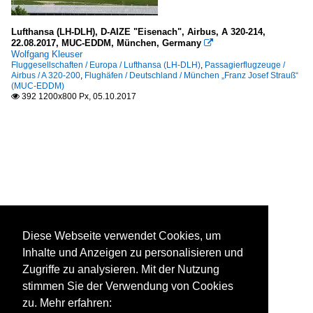
Lufthansa (LH-DLH), D-AIZE "Eisenach", Airbus, A 320-214,
22.08.2017, MUC-EDDM, München, Germany

Wolfgang Kleuser
Fluggesellschaften / Europa / Lufthansa (LH-DLH)
,
Passagierflugzeuge /
Airbus / A 320-200
,
Flughäfen / Deutschland / München „Franz Josef Strauß“
(MUC-EDDM)
392 1200x800 Px, 05.10.2017

Diese Webseite verwendet Cookies, um
Inhalte und Anzeigen zu personalisieren und
Zugriffe zu analysieren. Mit der Nutzung
stimmen Sie der Verwendung von Cookies
zu. Mehr erfahren: