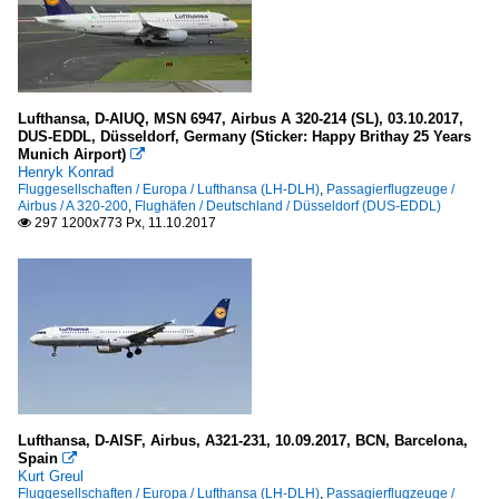
Lufthansa, D-AIUQ, MSN 6947, Airbus A 320-214 (SL), 03.10.2017,
DUS-EDDL, Düsseldorf, Germany (Sticker: Happy Brithay 25 Years
Munich Airport)

Henryk Konrad
Fluggesellschaften / Europa / Lufthansa (LH-DLH)
,
Passagierflugzeuge /
Airbus / A 320-200
,
Flughäfen / Deutschland / Düsseldorf (DUS-EDDL)
297 1200x773 Px, 11.10.2017

Lufthansa, D-AISF, Airbus, A321-231, 10.09.2017, BCN, Barcelona,
Spain

Kurt Greul
Fluggesellschaften / Europa / Lufthansa (LH-DLH)
,
Passagierflugzeuge /