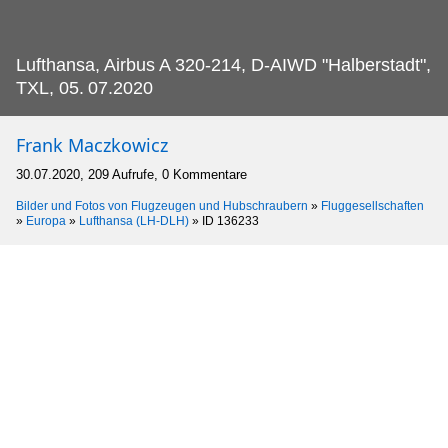
Lufthansa, Airbus A 320-214, D-AIWD "Halberstadt",
TXL, 05.
07.2020
Frank Maczkowicz
30.07.2020, 209 Aufrufe, 0 Kommentare
Bilder und Fotos von Flugzeugen und Hubschraubern
»
Fluggesellschaften
»
Europa
»
Lufthansa (LH-DLH)
»
ID 136233