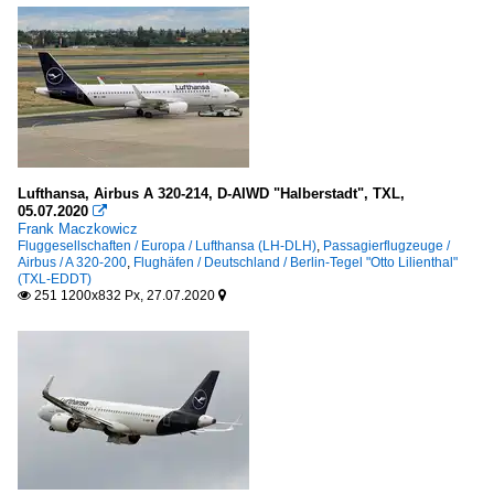
Lufthansa, Airbus A 320-214, D-AIWD "Halberstadt", TXL,
05.07.2020

Frank Maczkowicz
Fluggesellschaften / Europa / Lufthansa (LH-DLH)
,
Passagierflugzeuge /
Airbus / A 320-200
,
Flughäfen / Deutschland / Berlin-Tegel "Otto Lilienthal"
(TXL-EDDT)
251 1200x832 Px, 27.07.2020

