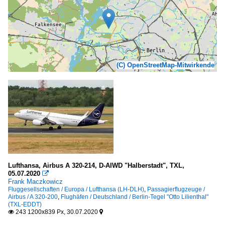
(C) OpenStreetMap-Mitwirkende
Lufthansa, Airbus A 320-214, D-AIWD "Halberstadt", TXL,
05.07.2020

Frank Maczkowicz
Fluggesellschaften / Europa / Lufthansa (LH-DLH)
,
Passagierflugzeuge /
Airbus / A 320-200
,
Flughäfen / Deutschland / Berlin-Tegel "Otto Lilienthal"
(TXL-EDDT)
243 1200x839 Px, 30.07.2020

