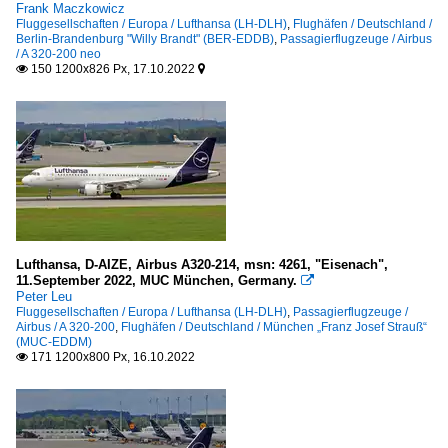
Frank Maczkowicz
Fluggesellschaften / Europa / Lufthansa (LH-DLH)
,
Flughäfen / Deutschland /
Berlin-Brandenburg "Willy Brandt" (BER-EDDB)
,
Passagierflugzeuge / Airbus
/ A 320-200 neo
150 1200x826 Px, 17.10.2022


Lufthansa, D-AIZE, Airbus A320-214, msn: 4261, "Eisenach",
11.September 2022, MUC München, Germany.

Peter Leu
Fluggesellschaften / Europa / Lufthansa (LH-DLH)
,
Passagierflugzeuge /
Airbus / A 320-200
,
Flughäfen / Deutschland / München „Franz Josef Strauß“
(MUC-EDDM)
171 1200x800 Px, 16.10.2022
