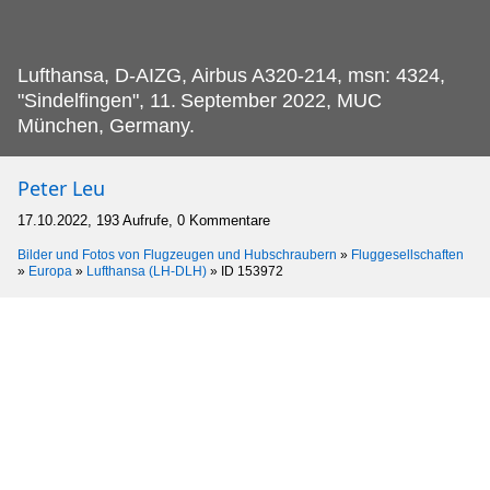
Lufthansa, D-AIZG, Airbus A320-214, msn: 4324,
"Sindelfingen", 11.
September 2022, MUC
München, Germany.
Peter Leu
17.10.2022, 193 Aufrufe, 0 Kommentare
Bilder und Fotos von Flugzeugen und Hubschraubern
»
Fluggesellschaften
»
Europa
»
Lufthansa (LH-DLH)
»
ID 153972