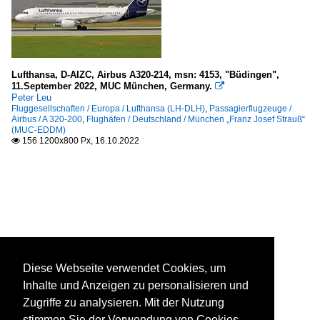
Lufthansa, D-AIZC, Airbus A320-214, msn: 4153, "Büdingen",
11.September 2022, MUC München, Germany.

Peter Leu
Fluggesellschaften / Europa / Lufthansa (LH-DLH)
,
Passagierflugzeuge /
Airbus / A 320-200
,
Flughäfen / Deutschland / München „Franz Josef Strauß“
(MUC-EDDM)
156 1200x800 Px, 16.10.2022

Diese Webseite verwendet Cookies, um
Inhalte und Anzeigen zu personalisieren und
Zugriffe zu analysieren. Mit der Nutzung
stimmen Sie der Verwendung von Cookies