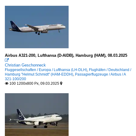
Airbus A321-200, Lufthansa (D-AIDB), Hamburg (HAM), 08.03.2025

Christian Geschonneck
Fluggesellschaften / Europa / Lufthansa (LH-DLH)
,
Flughäfen / Deutschland /
Hamburg "Helmut Schmidt" (HAM-EDDH)
,
Passagierflugzeuge / Airbus / A
321-100/200
100 1200x800 Px, 09.03.2025

