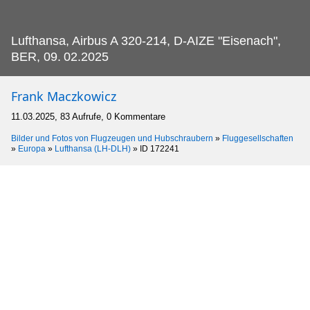
Lufthansa, Airbus A 320-214, D-AIZE "Eisenach",
BER, 09.
02.2025
Frank Maczkowicz
11.03.2025, 83 Aufrufe, 0 Kommentare
Bilder und Fotos von Flugzeugen und Hubschraubern
»
Fluggesellschaften
»
Europa
»
Lufthansa (LH-DLH)
»
ID 172241