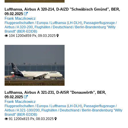
Lufthansa, Airbus A 320-214, D-AIZD "Schwäbisch Gmünd", BER,
09.02.2025

Frank Maczkowicz
Fluggesellschaften / Europa / Lufthansa (LH-DLH)
,
Passagierflugzeuge /
Airbus / A 320-200
,
Flughäfen / Deutschland / Berlin-Brandenburg "Willy
Brandt" (BER-EDDB)
104 1200x859 Px, 09.03.2025


Lufthansa, Airbus A 321-231, D-AISR "Donauwörth", BER,
09.02.2025

Frank Maczkowicz
Fluggesellschaften / Europa / Lufthansa (LH-DLH)
,
Passagierflugzeuge /
Airbus / A 321-100/200
,
Flughäfen / Deutschland / Berlin-Brandenburg "Willy
Brandt" (BER-EDDB)
91 1200x815 Px, 08.03.2025

