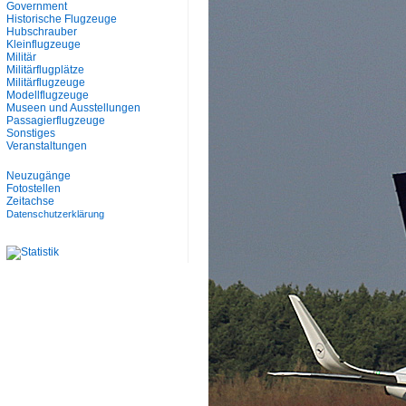
Government
Historische Flugzeuge
Hubschrauber
Kleinflugzeuge
Militär
Militärflugplätze
Militärflugzeuge
Modellflugzeuge
Museen und Ausstellungen
Passagierflugzeuge
Sonstiges
Veranstaltungen
Neuzugänge
Fotostellen
Zeitachse
Datenschutzerklärung