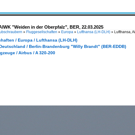
-AIWK "Weiden in der Oberpfalz", BER, 22.03.2025
Hubschraubern
»
Fluggesellschaften
»
Europa
»
Lufthansa (LH-DLH)
»
Lufthansa, 
chaften / Europa / Lufthansa (LH-DLH)
 Deutschland / Berlin-Brandenburg "Willy Brandt" (BER-EDDB)
gzeuge / Airbus / A 320-200