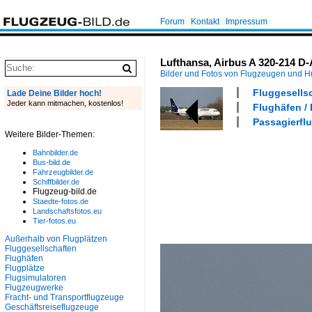
Forum
Kontakt
Impressum
Lufthansa, Airbus A 320-214 D
Bilder und Fotos von Flugzeugen und 
Fluggesells
Lade Deine Bilder hoch!
Jeder kann mitmachen, kostenlos!
Flughäfen /
Passagierflu
Weitere Bilder-Themen:
Bahnbilder.de
Bus-bild.de
Fahrzeugbilder.de
Schiffbilder.de
Flugzeug-bild.de
Staedte-fotos.de
Landschaftsfotos.eu
Tier-fotos.eu
Außerhalb von Flugplätzen
Fluggesellschaften
Flughäfen
Flugplätze
Flugsimulatoren
Flugzeugwerke
Fracht- und Transportflugzeuge
Geschäftsreiseflugzeuge