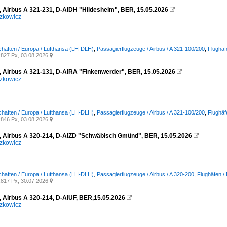
, Airbus A 321-231, D-AIDH "Hildesheim", BER, 15.05.2026

zkowicz
chaften / Europa / Lufthansa (LH-DLH)
,
Passagierflugzeuge / Airbus / A 321-100/200
,
Flughäf
827 Px, 03.08.2026

, Airbus A 321-131, D-AIRA "Finkenwerder", BER, 15.05.2026

zkowicz
chaften / Europa / Lufthansa (LH-DLH)
,
Passagierflugzeuge / Airbus / A 321-100/200
,
Flughäf
846 Px, 03.08.2026

, Airbus A 320-214, D-AIZD "Schwäbisch Gmünd", BER, 15.05.2026

zkowicz
chaften / Europa / Lufthansa (LH-DLH)
,
Passagierflugzeuge / Airbus / A 320-200
,
Flughäfen /
817 Px, 30.07.2026

, Airbus A 320-214, D-AIUF, BER,15.05.2026

zkowicz