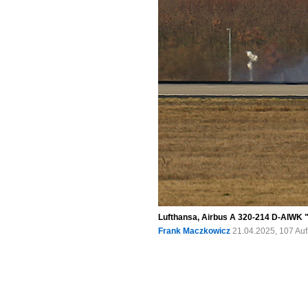
Lufthansa, Airbus A 320-214 D-AIWK "
Frank Maczkowicz
21.04.2025, 107 Au