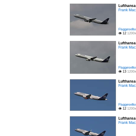
Lufthansa
Frank Mac
Fluggesells
12
1200x

Lufthansa
Frank Mac
Fluggesells
13
1200x

Lufthansa
Frank Mac
Fluggesells
12
1200x

Lufthansa
Frank Mac