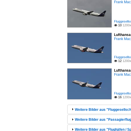
Frank Mac
Fluggesells
10
1200x

Lufthansa
Frank Mac
Fluggesells
12
1200x

Lufthansa
Frank Mac
Fluggesells
16
1200x

Weitere Bilder aus "Fluggesellsch
Weitere Bilder aus "Passagierflug
Weitere Bilder aus "Flughäfen / 