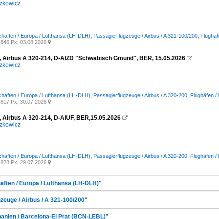
zkowicz
chaften / Europa / Lufthansa (LH-DLH)
,
Passagierflugzeuge / Airbus / A 321-100/200
,
Flughäf
846 Px, 03.08.2026

, Airbus A 320-214, D-AIZD "Schwäbisch Gmünd", BER, 15.05.2026

zkowicz
chaften / Europa / Lufthansa (LH-DLH)
,
Passagierflugzeuge / Airbus / A 320-200
,
Flughäfen /
817 Px, 30.07.2026

, Airbus A 320-214, D-AIUF, BER,15.05.2026

zkowicz
chaften / Europa / Lufthansa (LH-DLH)
,
Passagierflugzeuge / Airbus / A 320-200
,
Flughäfen /
828 Px, 29.07.2026

aften / Europa / Lufthansa (LH-DLH)"
zeuge / Airbus / A 321-100/200"
Spanien / Barcelona-El Prat (BCN-LEBL)"