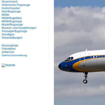
Government
Historische Flugzeuge
Hubschrauber
Kleinflugzeuge
Militär
Militärflugplätze
Militärflugzeuge
Modellflugzeuge
Museen und Ausstellungen
Passagierflugzeuge
Sonstiges
Veranstaltungen
Neuzugänge
Fotostellen
Zeitachse
Datenschutzerklärung