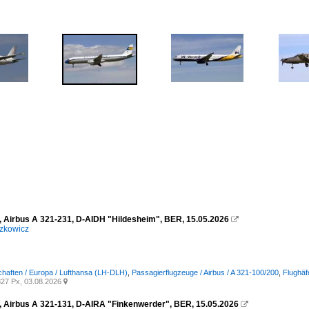
, Airbus A 321-231, D-AIDH "Hildesheim", BER, 15.05.2026

zkowicz
chaften / Europa / Lufthansa (LH-DLH)
,
Passagierflugzeuge / Airbus / A 321-100/200
,
Flughäf
27 Px, 03.08.2026

, Airbus A 321-131, D-AIRA "Finkenwerder", BER, 15.05.2026
