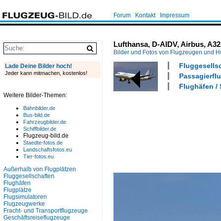
Forum
Kontakt
Impressum
Lufthansa, D-AIDV, Airbus, A32
Bilder und Fotos von Flugzeugen und 
Fluggesells
Lade Deine Bilder hoch!
Jeder kann mitmachen, kostenlos!
Passagierflu
Flughäfen / 
Weitere Bilder-Themen:
Bahnbilder.de
Bus-bild.de
Fahrzeugbilder.de
Schiffbilder.de
Flugzeug-bild.de
Staedte-fotos.de
Landschaftsfotos.eu
Tier-fotos.eu
Außerhalb von Flugplätzen
Fluggesellschaften
Flughäfen
Flugplätze
Flugsimulatoren
Flugzeugwerke
Fracht- und Transportflugzeuge
Geschäftsreiseflugzeuge