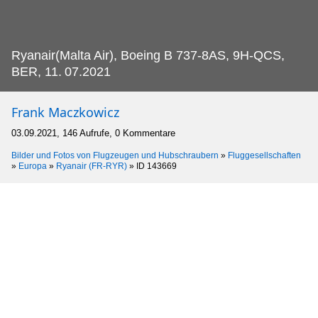
Ryanair(Malta Air), Boeing B 737-8AS, 9H-QCS,
BER, 11.
07.2021
Frank Maczkowicz
03.09.2021, 146 Aufrufe, 0 Kommentare
Bilder und Fotos von Flugzeugen und Hubschraubern
»
Fluggesellschaften
»
Europa
»
Ryanair (FR-RYR)
»
ID 143669