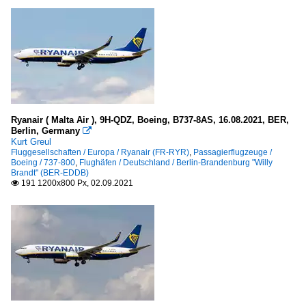
Ryanair ( Malta Air ), 9H-QDZ, Boeing, B737-8AS, 16.08.2021, BER,
Berlin, Germany

Kurt Greul
Fluggesellschaften / Europa / Ryanair (FR-RYR)
,
Passagierflugzeuge /
Boeing / 737-800
,
Flughäfen / Deutschland / Berlin-Brandenburg "Willy
Brandt" (BER-EDDB)
191 1200x800 Px, 02.09.2021
