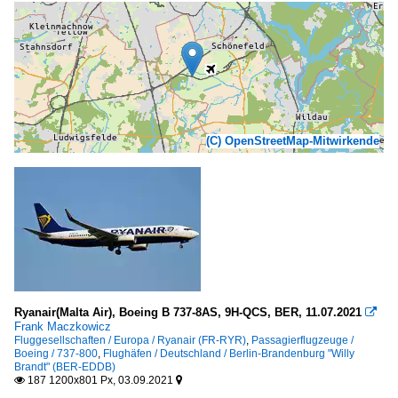
(C) OpenStreetMap-Mitwirkende
Ryanair(Malta Air), Boeing B 737-8AS, 9H-QCS, BER, 11.07.2021

Frank Maczkowicz
Fluggesellschaften / Europa / Ryanair (FR-RYR)
,
Passagierflugzeuge /
Boeing / 737-800
,
Flughäfen / Deutschland / Berlin-Brandenburg "Willy
Brandt" (BER-EDDB)
187 1200x801 Px, 03.09.2021

