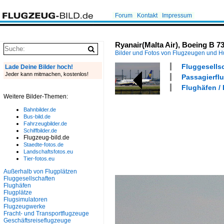
Forum
Kontakt
Impressum
Ryanair(Malta Air), Boeing B 
Bilder und Fotos von Flugzeugen und 
Fluggesellsc
Lade Deine Bilder hoch!
Jeder kann mitmachen, kostenlos!
Passagierflu
Flughäfen /
Weitere Bilder-Themen:
Bahnbilder.de
Bus-bild.de
Fahrzeugbilder.de
Schiffbilder.de
Flugzeug-bild.de
Staedte-fotos.de
Landschaftsfotos.eu
Tier-fotos.eu
Außerhalb von Flugplätzen
Fluggesellschaften
Flughäfen
Flugplätze
Flugsimulatoren
Flugzeugwerke
Fracht- und Transportflugzeuge
Geschäftsreiseflugzeuge