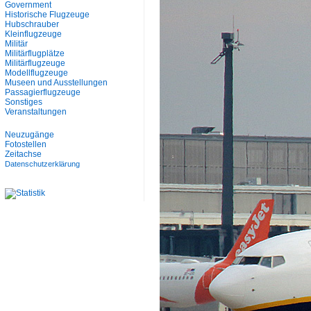
Government
Historische Flugzeuge
Hubschrauber
Kleinflugzeuge
Militär
Militärflugplätze
Militärflugzeuge
Modellflugzeuge
Museen und Ausstellungen
Passagierflugzeuge
Sonstiges
Veranstaltungen
Neuzugänge
Fotostellen
Zeitachse
Datenschutzerklärung