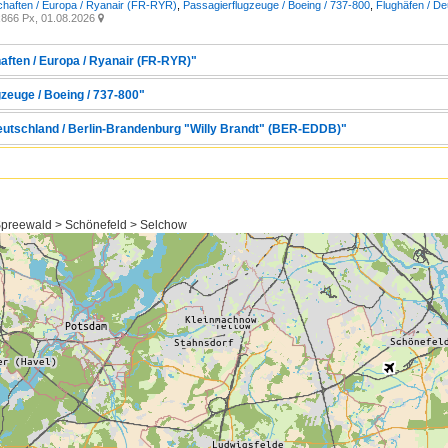
chaften / Europa / Ryanair (FR-RYR)
,
Passagierflugzeuge / Boeing / 737-800
,
Flughäfen / De
866 Px, 01.08.2026

aften / Europa / Ryanair (FR-RYR)"
zeuge / Boeing / 737-800"
Deutschland / Berlin-Brandenburg "Willy Brandt" (BER-EDDB)"
preewald > Schönefeld > Selchow