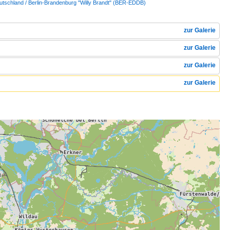
utschland / Berlin-Brandenburg "Willy Brandt" (BER-EDDB)
zur Galerie
zur Galerie
zur Galerie
zur Galerie