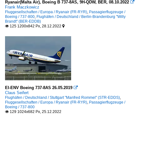
Ryanair(Malta Air), Boeing B 737-8AS, 9H-QDW, BER, 08.10.2022

Frank Maczkowicz
Fluggesellschaften / Europa / Ryanair (FR-RYR)
,
Passagierflugzeuge /
Boeing / 737-800
,
Flughäfen / Deutschland / Berlin-Brandenburg "Willy
Brandt" (BER-EDDB)
125 1200x842 Px, 28.12.2022


EI-ENV Boeing 737-8AS 26.05.2019

Claus Seifert
Flughäfen / Deutschland / Stuttgart "Manfred Rommel" (STR-EDDS)
,
Fluggesellschaften / Europa / Ryanair (FR-RYR)
,
Passagierflugzeuge /
Boeing / 737-800
129 1024x682 Px, 25.12.2022
