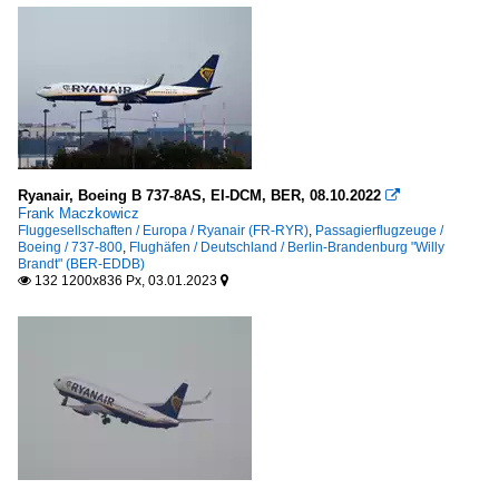
Ryanair, Boeing B 737-8AS, EI-DCM, BER, 08.10.2022

Frank Maczkowicz
Fluggesellschaften / Europa / Ryanair (FR-RYR)
,
Passagierflugzeuge /
Boeing / 737-800
,
Flughäfen / Deutschland / Berlin-Brandenburg "Willy
Brandt" (BER-EDDB)
132 1200x836 Px, 03.01.2023

