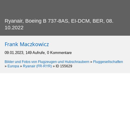
Ryanair, Boeing B 737-8AS, EI-DCM, BER, 08.
10.2022
Frank Maczkowicz
09.01.2023, 149 Aufrufe, 0 Kommentare
Bilder und Fotos von Flugzeugen und Hubschraubern
»
Fluggesellschaften
»
Europa
»
Ryanair (FR-RYR)
»
ID 155629