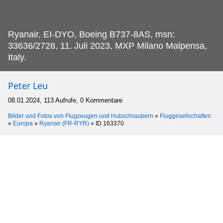
Ryanair, EI-DYO, Boeing B737-8AS, msn:
33636/2728, 11.
Juli 2023, MXP Milano Malpensa,
Italy.
Peter Leu
08.01.2024, 113 Aufrufe, 0 Kommentare
Bilder und Fotos von Flugzeugen und Hubschraubern
»
Fluggesellschaften
»
Europa
»
Ryanair (FR-RYR)
»
ID 163370