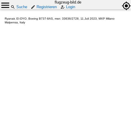
flugzeug-bild.de
Suche
Registrieren
Login
Ryanair, EI-DYO, Boeing B737-8AS, msn: 33636/2728, 11.Juli 2023, MXP Milano
Malpensa, Italy