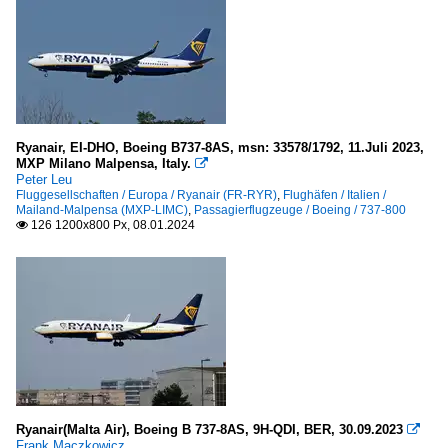
Ryanair, EI-DHO, Boeing B737-8AS, msn: 33578/1792, 11.Juli 2023,
MXP Milano Malpensa, Italy.

Peter Leu
Fluggesellschaften / Europa / Ryanair (FR-RYR)
,
Flughäfen / Italien /
Mailand-Malpensa (MXP-LIMC)
,
Passagierflugzeuge / Boeing / 737-800
126 1200x800 Px, 08.01.2024

Ryanair(Malta Air), Boeing B 737-8AS, 9H-QDI, BER, 30.09.2023

Frank Maczkowicz