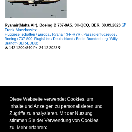
Ryanair(Malta Air), Boeing B 737-8AS, 9H-QCQ, BER, 30.09.2023

Frank Maczkowicz
Fluggesellschaften / Europa / Ryanair (FR-RYR)
,
Passagierflugzeuge /
Boeing / 737-800
,
Flughäfen / Deutschland / Berlin-Brandenburg "Willy
Brandt" (BER-EDDB)
142 1200x840 Px, 24.12.2023


Diese Webseite verwendet Cookies, um
Inhalte und Anzeigen zu personalisieren und
Zugriffe zu analysieren. Mit der Nutzung
stimmen Sie der Verwendung von Cookies
zu. Mehr erfahren: