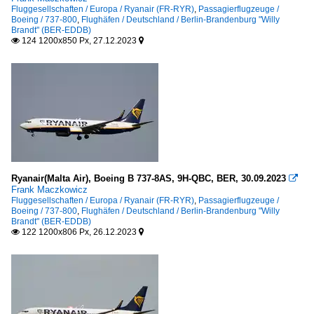
Fluggesellschaften / Europa / Ryanair (FR-RYR)
,
Passagierflugzeuge /
Boeing / 737-800
,
Flughäfen / Deutschland / Berlin-Brandenburg "Willy
Brandt" (BER-EDDB)
124 1200x850 Px, 27.12.2023


Ryanair(Malta Air), Boeing B 737-8AS, 9H-QBC, BER, 30.09.2023

Frank Maczkowicz
Fluggesellschaften / Europa / Ryanair (FR-RYR)
,
Passagierflugzeuge /
Boeing / 737-800
,
Flughäfen / Deutschland / Berlin-Brandenburg "Willy
Brandt" (BER-EDDB)
122 1200x806 Px, 26.12.2023

