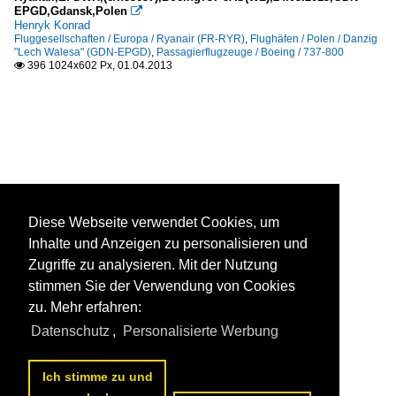
EPGD,Gdansk,Polen

Henryk Konrad
Fluggesellschaften / Europa / Ryanair (FR-RYR)
,
Flughäfen / Polen / Danzig
"Lech Walesa" (GDN-EPGD)
,
Passagierflugzeuge / Boeing / 737-800
396 1024x602 Px, 01.04.2013

Diese Webseite verwendet Cookies, um
Inhalte und Anzeigen zu personalisieren und
Zugriffe zu analysieren. Mit der Nutzung
stimmen Sie der Verwendung von Cookies
zu. Mehr erfahren:
Datenschutz
,
Personalisierte Werbung
Ich stimme zu und