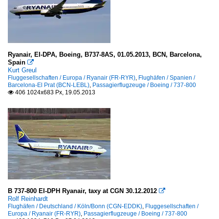
Ryanair, EI-DPA, Boeing, B737-8AS, 01.05.2013, BCN, Barcelona,
Spain

Kurt Greul
Fluggesellschaften / Europa / Ryanair (FR-RYR)
,
Flughäfen / Spanien /
Barcelona-El Prat (BCN-LEBL)
,
Passagierflugzeuge / Boeing / 737-800
406 1024x683 Px, 19.05.2013

B 737-800 EI-DPH Ryanair, taxy at CGN 30.12.2012

Rolf Reinhardt
Flughäfen / Deutschland / Köln/Bonn (CGN-EDDK)
,
Fluggesellschaften /
Europa / Ryanair (FR-RYR)
,
Passagierflugzeuge / Boeing / 737-800