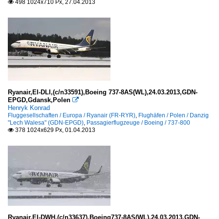
498 1024x710 Px, 27.04.2013

Ryanair,EI-DLI,(c/n33591),Boeing 737-8AS(WL),24.03.2013,GDN-
EPGD,Gdansk,Polen

Henryk Konrad
Fluggesellschaften / Europa / Ryanair (FR-RYR)
,
Flughäfen / Polen / Danzig
"Lech Walesa" (GDN-EPGD)
,
Passagierflugzeuge / Boeing / 737-800
378 1024x629 Px, 01.04.2013

Ryanair,EI-DWH,(c/n33637),Boeing737-8AS(WL),24.03.2013,GDN-